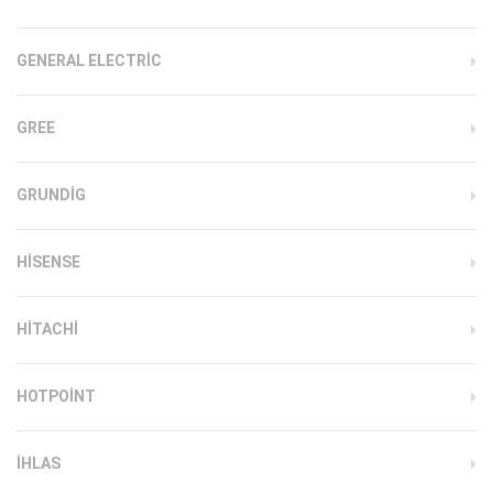
GENERAL ELECTRIC
GREE
GRUNDIG
HISENSE
HITACHI
HOTPOINT
IHLAS