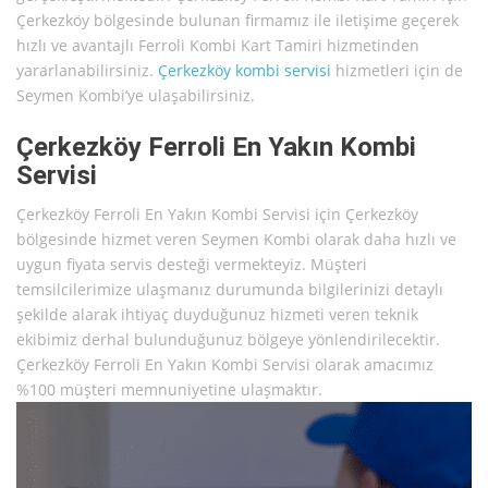
Çerkezköy bölgesinde bulunan firmamız ile iletişime geçerek
hızlı ve avantajlı Ferroli Kombi Kart Tamiri hizmetinden
yararlanabilirsiniz.
Çerkezköy kombi servisi
hizmetleri için de
Seymen Kombi’ye ulaşabilirsiniz.
Çerkezköy Ferroli En Yakın Kombi
Servisi
Çerkezköy Ferroli En Yakın Kombi Servisi için Çerkezköy
bölgesinde hizmet veren Seymen Kombi olarak daha hızlı ve
uygun fiyata servis desteği vermekteyiz. Müşteri
temsilcilerimize ulaşmanız durumunda bilgilerinizi detaylı
şekilde alarak ihtiyaç duyduğunuz hizmeti veren teknik
ekibimiz derhal bulunduğunuz bölgeye yönlendirilecektir.
Çerkezköy Ferroli En Yakın Kombi Servisi olarak amacımız
%100 müşteri memnuniyetine ulaşmaktır.