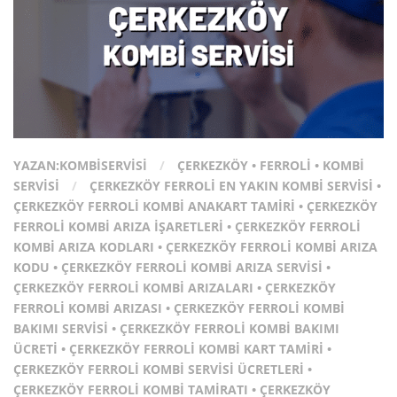
YAZAN:
KOMBISERVISI
/
ÇERKEZKÖY
•
FERROLI
•
KOMBI
SERVISI
/
ÇERKEZKÖY FERROLI EN YAKIN KOMBI SERVISI
•
ÇERKEZKÖY FERROLI KOMBI ANAKART TAMIRI
•
ÇERKEZKÖY
FERROLI KOMBI ARIZA İŞARETLERI
•
ÇERKEZKÖY FERROLI
KOMBI ARIZA KODLARI
•
ÇERKEZKÖY FERROLI KOMBI ARIZA
KODU
•
ÇERKEZKÖY FERROLI KOMBI ARIZA SERVISI
•
ÇERKEZKÖY FERROLI KOMBI ARIZALARI
•
ÇERKEZKÖY
FERROLI KOMBI ARIZASI
•
ÇERKEZKÖY FERROLI KOMBI
BAKIMI SERVISI
•
ÇERKEZKÖY FERROLI KOMBI BAKIMI
ÜCRETI
•
ÇERKEZKÖY FERROLI KOMBI KART TAMIRI
•
ÇERKEZKÖY FERROLI KOMBI SERVISI ÜCRETLERI
•
ÇERKEZKÖY FERROLI KOMBI TAMIRATI
•
ÇERKEZKÖY