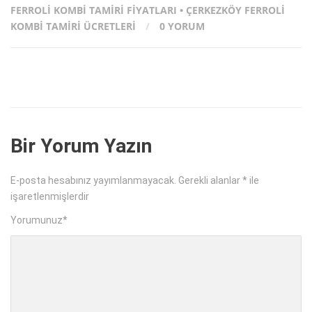
FERROLI KOMBI TAMIRI FIYATLARI
•
ÇERKEZKÖY FERROLI
KOMBI TAMIRI ÜCRETLERI
/
0 YORUM
Bir Yorum Yazın
E-posta hesabınız yayımlanmayacak.
Gerekli alanlar
*
ile
işaretlenmişlerdir
Yorumunuz
*