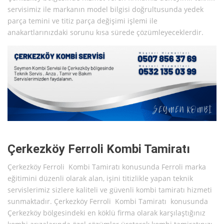
servisimiz ile markanın model bilgisi doğrultusunda yedek
parça temini ve titiz parça değişimi işlemi ile
anakartlarınızdaki sorunu kısa sürede çözümleyeceklerdir.
Çerkezköy Ferroli Kombi Tamiratı
Çerkezköy Ferroli Kombi Tamiratı konusunda Ferroli marka
eğitimini düzenli olarak alan, işini titizlikle yapan teknik
servislerimiz sizlere kaliteli ve güvenli kombi tamiratı hizmeti
sunmaktadır. Çerkezköy Ferroli Kombi Tamiratı konusunda
Çerkezköy bölgesindeki en köklü firma olarak karşılaştığınız