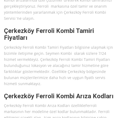
kombi arızalarında özel çözümler üreterek kombi tamiratınızı
gerçekleştiriyoruz. Ferroli markasına özel tamir ve onarım
yöntemlerinden yararlanmak için Çerkezköy Ferroli Kombi
Servisi ‘ne ulaşın.
Çerkezköy Ferroli Kombi Tamiri
Fiyatları
Çerkezköy Ferroli Kombi Tamiri Fiyatları bilgisine ulaşmak için
bizimle iletişime geçin. Seymen Kombi olarak sizlere 7/24
hizmet vermekteyiz. Çerkezköy Ferroli Kombi Tamiri Fiyatları
bulunduğunuz lokasyon ve alacağınız tamir hizmetine göre
farklılıklar göstermektedir. Özellikle Çerkezköy bölgesinde
bulunan müşterilerimize daha hızlı ve uygun fiyatlı servis
hizmeti sunmaktayız.
Çerkezköy Ferroli Kombi Arıza Kodları
Çerkezköy Ferroli Kombi Arıza Kodları özellikleFerroli
markasının her modeline özel kodlar bulunmaktadır. Ferroli
eğitimini sürekli alan , tüm arıza kodlarının bilgisine sahip