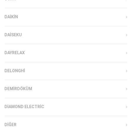
DAIKIN
DAISEKU
DAYRELAX
DELONGHI
DEMIRDÖKÜM
DIAMOND ELECTRIC
DIĞER