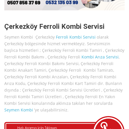
Çerkezköy Ferroli Kombi Servisi
Seymen Kombi Çerkezköy
Ferroli
Kombi Servisi
olarak
Çerkezköy bölgesinde hizmet vermekteyiz. Servisimizin
başlıca hizmetleri ; Çerkezköy Ferroli Kombi Tamiri , Çerkezköy
Ferroli Kombi Bakımı , Çerkezköy Ferroli
Kombi Arıza Servisi
,
Çerkezköy Ferroli Kombi Bakımı Servisi, Çerkezköy Ferroli
Kombi Anakart Tamiri, Çerkezköy Ferroli Kombi Tamiratı,
Çerkezköy Ferroli Kombi Arızaları, Çerkezköy Ferroli Kombi
Arıza Kodu, Çerkezköy Ferroli Kombi Kart Tamiri dir. Bunların
dışında ; Çerkezköy Ferroli Kombi Servisi Ücretleri , Çerkezköy
Ferroli Kombi Tamiri Ücretleri , Çerkezköy Ferroli En Yakın
Kombi Servisi konularında aklınıza takılan her sorularda
Seymen Kombi
’ye ulaşabilirsiniz.