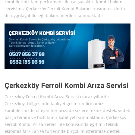
kombileriniz tam performans ile çalışacaktır. Kombi bakım
servisimiz Çerkezköy Ferroli Kombi Bakımı sırasında sizlerin
de uygulayabileceği bakım önerileri sunmaktadır.
Çerkezköy Ferroli Kombi Arıza Servisi
Çerkezköy Ferroli Kombi Arıza Servisi olarak yıllardır
Çerkezköy bölgesinde faaliyet gösteren firmamız
kombilerinizde oluşan her arızada sizlere teknik destek, yedek
parça temini ve hızlı tamir kabiliyeti sunmaktadır. Çerkezköy
Ferroli Kombi Arıza Servisi ile konusunda eğitimli teknik
ekibimiz farklı arıza türlerinde birçok müşterimize destek