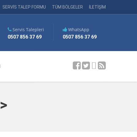
SERVİS TALEP FORMU
TÜM BÖLGELER
İLETİŞİM
Servis Talepleri
WhatsApp
0507 856 37 69
0507 856 37 69
M
>