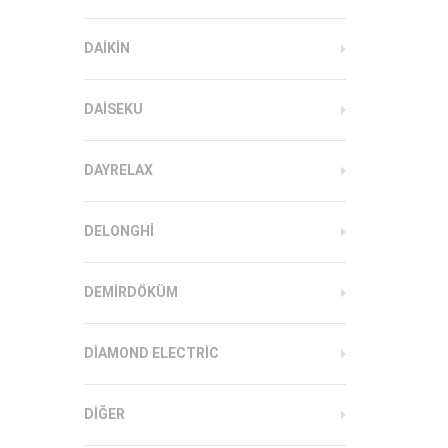
DAIKIN
DAISEKU
DAYRELAX
DELONGHI
DEMIRDÖKÜM
DIAMOND ELECTRIC
DIĞER