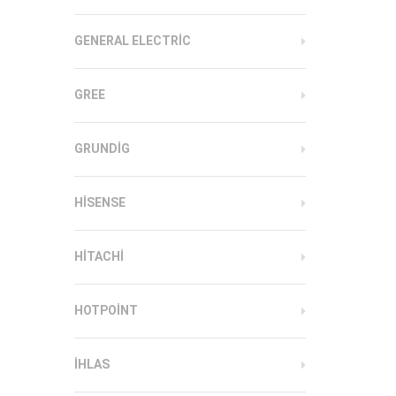
GENERAL ELECTRIC
GREE
GRUNDIG
HISENSE
HITACHI
HOTPOINT
IHLAS