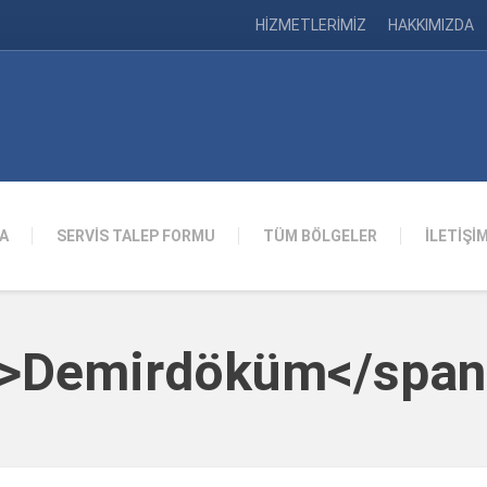
HİZMETLERİMİZ
HAKKIMIZDA
A
SERVİS TALEP FORMU
TÜM BÖLGELER
İLETİŞİ
an>Demirdöküm</span