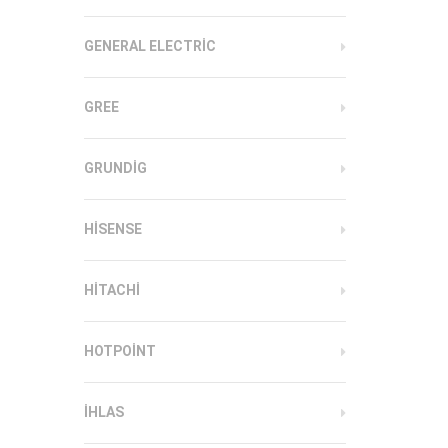
GENERAL ELECTRIC
GREE
GRUNDIG
HISENSE
HITACHI
HOTPOINT
IHLAS