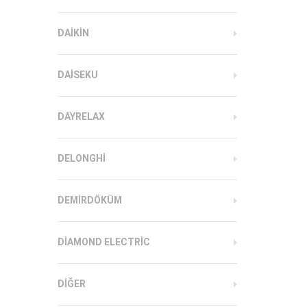
DAIKIN
DAISEKU
DAYRELAX
DELONGHI
DEMIRDÖKÜM
DIAMOND ELECTRIC
DIĞER