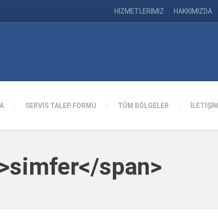
HİZMETLERİMİZ
HAKKIMIZDA
A
SERVİS TALEP FORMU
TÜM BÖLGELER
İLETİŞİ
n>simfer</span>