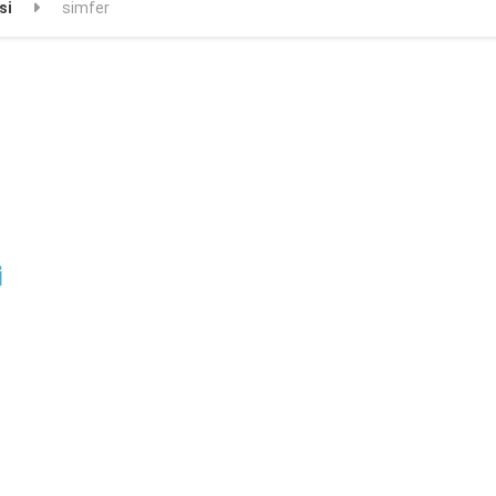
si
simfer
i