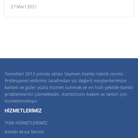
27 Mart 2021
Temelleri 2013 yılında atılan Seymen Kombi teknik servisi
Profesyonel ekibimiz tarafından siz değerli müşterilerimize
kaliteli ve güler yüzlü hizmet sunmak ve en hızlı şekilde kombi
problemlerini çözmektedir. Kombinizin bakım ve tamiri için
hizmetinizdeyiz.
HİZMETLERİMİZ
TÜM HİZMETLERİMİZ
Kombi Arıza Servisi