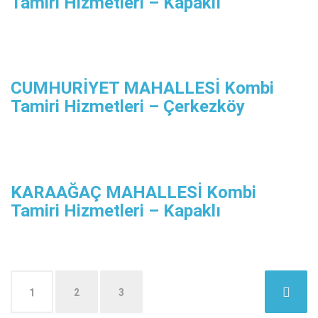
Tamiri Hizmetleri – Kapaklı
CUMHURİYET MAHALLESİ Kombi
Tamiri Hizmetleri – Çerkezköy
KARAAĞAÇ MAHALLESİ Kombi
Tamiri Hizmetleri – Kapaklı
Yazı
1
2
3
dolaşımı