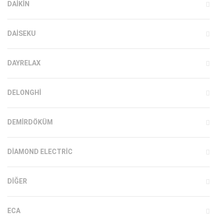
DAIKIN
DAISEKU
DAYRELAX
DELONGHI
DEMIRDÖKÜM
DIAMOND ELECTRIC
DIĞER
ECA