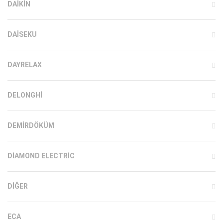
DAIKIN
DAISEKU
DAYRELAX
DELONGHI
DEMIRDÖKÜM
DIAMOND ELECTRIC
DIĞER
ECA