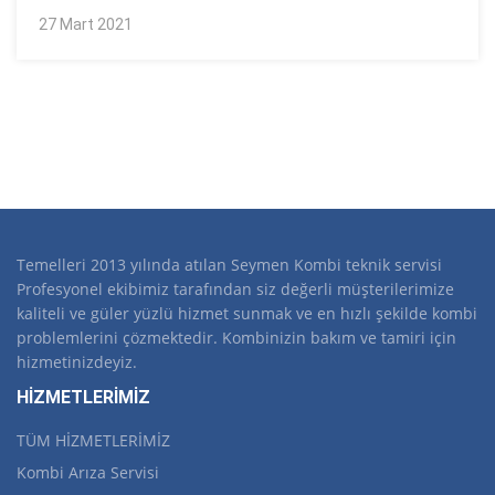
27 Mart 2021
Temelleri 2013 yılında atılan Seymen Kombi teknik servisi
Profesyonel ekibimiz tarafından siz değerli müşterilerimize
kaliteli ve güler yüzlü hizmet sunmak ve en hızlı şekilde kombi
problemlerini çözmektedir. Kombinizin bakım ve tamiri için
hizmetinizdeyiz.
HİZMETLERİMİZ
TÜM HİZMETLERİMİZ
Kombi Arıza Servisi