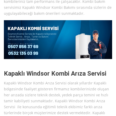
kombileriniz tam performans ile çalışacaktır. Kombi bakım
servisimiz Kapaklı Windsor Kombi Bakımı sırasında sizlerin de
uygulayabileceği bakım önerileri sunmaktadır.
Kapaklı Windsor Kombi Arıza Servisi
Kapaklı Windsor Kombi Arıza Servisi olarak yıllardır Kapaklı
bölgesinde faaliyet gösteren firmamız kombilerinizde oluşan
her arızada sizlere teknik destek, yedek parça temini ve hızlı
tamir kabiliyeti sunmaktadır. Kapaklı Windsor Kombi Arıza
Servisi ile konusunda eğitimli teknik ekibimiz farklı arıza
türlerinde birçok müşterimize destek vermektedir. Kapaklı