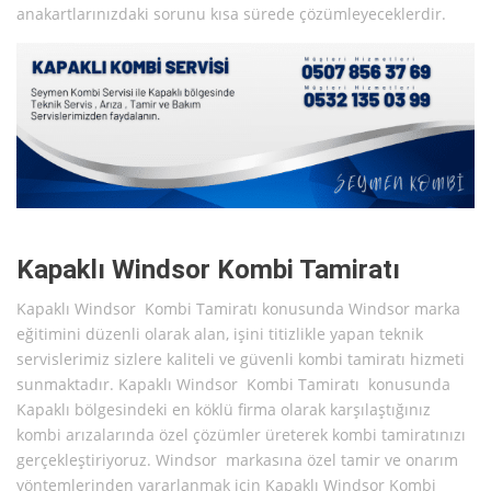
anakartlarınızdaki sorunu kısa sürede çözümleyeceklerdir.
Kapaklı Windsor Kombi Tamiratı
Kapaklı Windsor Kombi Tamiratı konusunda Windsor marka
eğitimini düzenli olarak alan, işini titizlikle yapan teknik
servislerimiz sizlere kaliteli ve güvenli kombi tamiratı hizmeti
sunmaktadır. Kapaklı Windsor Kombi Tamiratı konusunda
Kapaklı bölgesindeki en köklü firma olarak karşılaştığınız
kombi arızalarında özel çözümler üreterek kombi tamiratınızı
gerçekleştiriyoruz. Windsor markasına özel tamir ve onarım
yöntemlerinden yararlanmak için Kapaklı Windsor Kombi