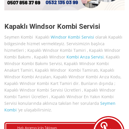
Kapaklı Windsor Kombi Servisi
Seymen Kombi Kapaklı
Windsor
Kombi Servisi
olarak Kapaklı
bölgesinde hizmet vermekteyiz. Servisimizin başlıca
hizmetleri ; Kapaklı Windsor Kombi Tamiri , Kapaklı Windsor
Kombi Bakımı , Kapaklı Windsor
Kombi Arıza Servisi
, Kapaklı
Windsor Kombi Bakımı Servisi, Kapaklı Windsor Kombi
Anakart Tamiri, Kapaklı Windsor Kombi Tamiratı, Kapaklı
Windsor Kombi Arızaları, Kapaklı Windsor Kombi Arıza Kodu,
Kapaklı Windsor Kombi Kart Tamiri dir. Bunların dışında ;
Kapaklı Windsor Kombi Servisi Ücretleri , Kapaklı Windsor
Kombi Tamiri Ücretleri , Kapaklı Windsor En Yakın Kombi
Servisi konularında aklınıza takılan her sorularda
Seymen
Kombi
’ye ulaşabilirsiniz.