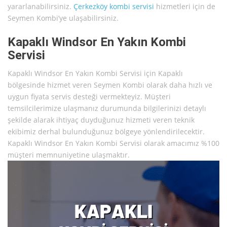
yararlanabilirsiniz.
Çerkezköy kombi servisi
hizmetleri için de
Seymen Kombi’ye ulaşabilirsiniz.
Kapaklı Windsor En Yakın Kombi
Servisi
Kapaklı Windsor En Yakın Kombi Servisi için Kapaklı
bölgesinde hizmet veren Seymen Kombi olarak daha hızlı ve
uygun fiyata servis desteği vermekteyiz. Müşteri
temsilcilerimize ulaşmanız durumunda bilgilerinizi detaylı
şekilde alarak ihtiyaç duyduğunuz hizmeti veren teknik
ekibimiz derhal bulunduğunuz bölgeye yönlendirilecektir.
Kapaklı Windsor En Yakın Kombi Servisi olarak amacımız %100
müşteri memnuniyetine ulaşmaktır.