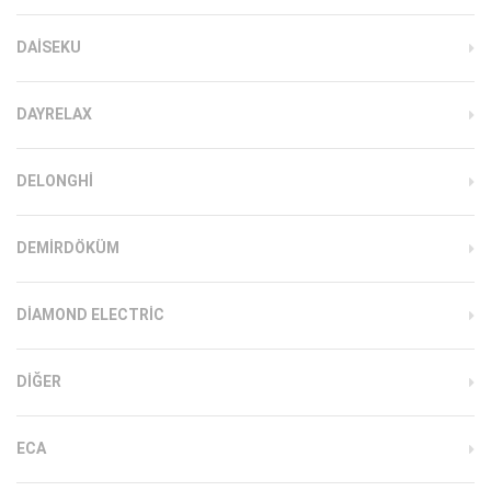
DAISEKU
DAYRELAX
DELONGHI
DEMIRDÖKÜM
DIAMOND ELECTRIC
DIĞER
ECA