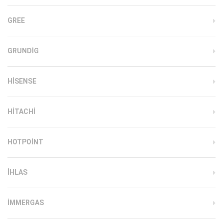
GREE
GRUNDIG
HISENSE
HITACHI
HOTPOINT
IHLAS
İMMERGAS