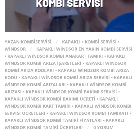
YAZAN:
KOMBISERVISI
/
KAPAKLI
•
KOMBI SERVISI
•
WINDSOR
/
KAPAKLI WINDSOR EN YAKIN KOMBI SERVISI
•
KAPAKLI WINDSOR KOMBI ANAKART TAMIRI
•
KAPAKLI
WINDSOR KOMBI ARIZA İŞARETLERI
•
KAPAKLI WINDSOR
KOMBI ARIZA KODLARI
•
KAPAKLI WINDSOR KOMBI ARIZA
KODU
•
KAPAKLI WINDSOR KOMBI ARIZA SERVISI
•
KAPAKLI
WINDSOR KOMBI ARIZALARI
•
KAPAKLI WINDSOR KOMBI
ARIZASI
•
KAPAKLI WINDSOR KOMBI BAKIMI SERVISI
•
KAPAKLI WINDSOR KOMBI BAKIMI ÜCRETI
•
KAPAKLI
WINDSOR KOMBI KART TAMIRI
•
KAPAKLI WINDSOR KOMBI
SERVISI ÜCRETLERI
•
KAPAKLI WINDSOR KOMBI TAMIRATI
•
KAPAKLI WINDSOR KOMBI TAMIRI FIYATLARI
•
KAPAKLI
WINDSOR KOMBI TAMIRI ÜCRETLERI
/
0 YORUM