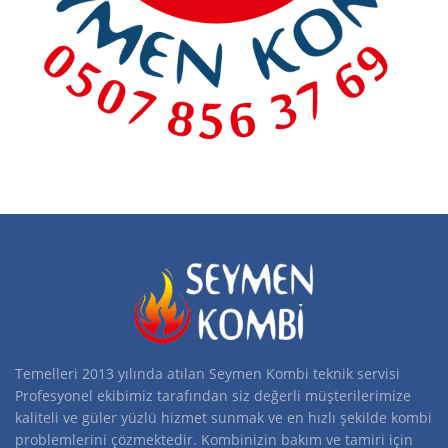
Temelleri 2013 yılında atılan Seymen Kombi teknik servisi
Profesyonel ekibimiz tarafından siz değerli müşterilerimize
kaliteli ve güler yüzlü hizmet sunmak ve en hızlı şekilde kombi
problemlerini çözmektedir. Kombinizin bakım ve tamiri için