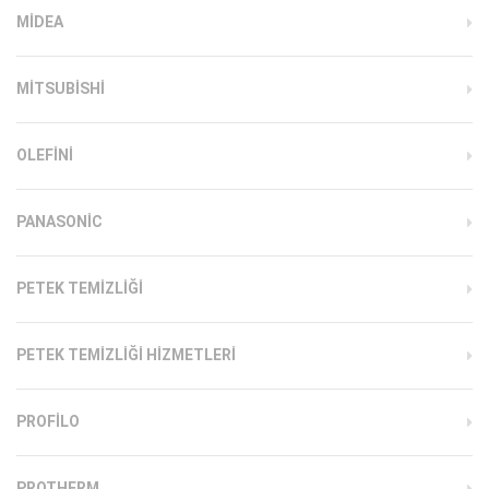
MIDEA
MITSUBISHI
OLEFINI
PANASONIC
PETEK TEMIZLIĞI
PETEK TEMIZLIĞI HIZMETLERI
PROFILO
PROTHERM