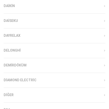
DAIKIN
DAISEKU
DAYRELAX
DELONGHI
DEMIRDÖKÜM
DIAMOND ELECTRIC
DIĞER