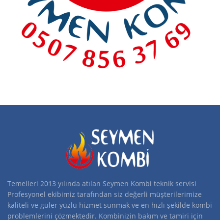
Temelleri 2013 yılında atılan Seymen Kombi teknik servisi
Profesyonel ekibimiz tarafından siz değerli müşterilerimize
kaliteli ve güler yüzlü hizmet sunmak ve en hızlı şekilde kombi
problemlerini çözmektedir. Kombinizin bakım ve tamiri için