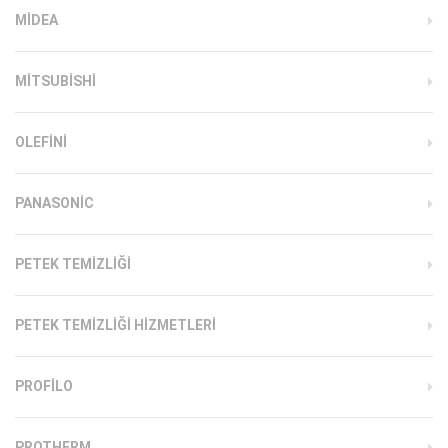
MIDEA
MITSUBISHI
OLEFINI
PANASONIC
PETEK TEMIZLIĞI
PETEK TEMIZLIĞI HIZMETLERI
PROFILO
PROTHERM