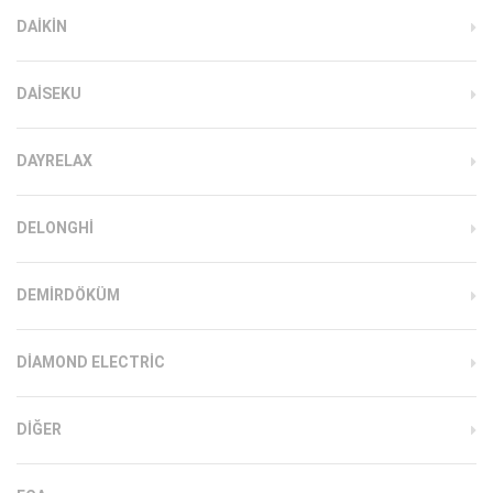
DAIKIN
DAISEKU
DAYRELAX
DELONGHI
DEMIRDÖKÜM
DIAMOND ELECTRIC
DIĞER