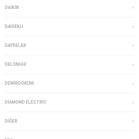
DAIKIN
DAISEKU
DAYRELAX
DELONGHI
DEMIRDÖKÜM
DIAMOND ELECTRIC
DIĞER