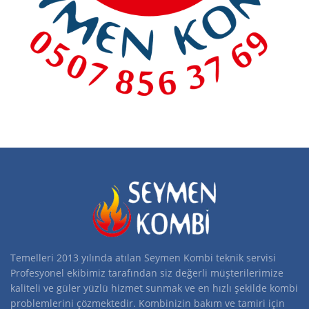
Temelleri 2013 yılında atılan Seymen Kombi teknik servisi
Profesyonel ekibimiz tarafından siz değerli müşterilerimize
kaliteli ve güler yüzlü hizmet sunmak ve en hızlı şekilde kombi
problemlerini çözmektedir. Kombinizin bakım ve tamiri için