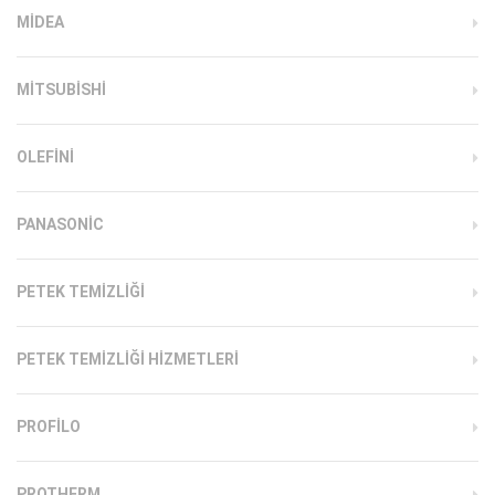
MIDEA
MITSUBISHI
OLEFINI
PANASONIC
PETEK TEMIZLIĞI
PETEK TEMIZLIĞI HIZMETLERI
PROFILO
PROTHERM