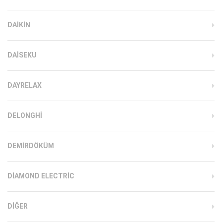
DAIKIN
DAISEKU
DAYRELAX
DELONGHI
DEMIRDÖKÜM
DIAMOND ELECTRIC
DIĞER