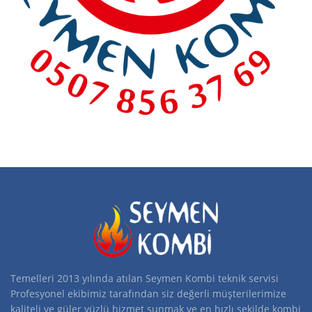
Temelleri 2013 yılında atılan Seymen Kombi teknik servisi
Profesyonel ekibimiz tarafından siz değerli müşterilerimize
kaliteli ve güler yüzlü hizmet sunmak ve en hızlı şekilde kombi