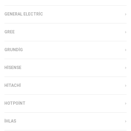
GENERAL ELECTRIC
GREE
GRUNDIG
HISENSE
HITACHI
HOTPOINT
IHLAS