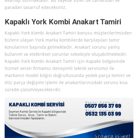
avantajı sunmaktadır. Bu sayede sizler de zamandan ve
paradan tasarruf edeceksiniz.
Kapaklı York Kombi Anakart Tamiri
Kapaklı York Kombi Anakart Tamiri konusu müşterilerimizden
bizlere ulaşan York marka kombilerde karşılaşılan tamir
konularının başında gelmektedir. Anakart sorunu yanlış
kullanım ve elektriksel sorunlar sebebiyle oluşabilmektedir.
Kapaklı York Kombi Anakart Tamiri için Kapaklı bölgesinde
hizmet veren firmamız deneyimli teknik servisimiz ile
markanın model bilgisi doğrultusunda yedek parça temini ve
titiz parça değişimi işlemi ile anakartlarınızdaki sorunu kısa
sürede çözümleyeceklerdir.