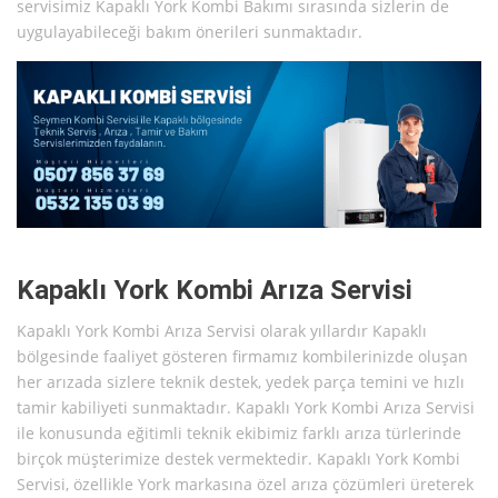
servisimiz Kapaklı York Kombi Bakımı sırasında sizlerin de
uygulayabileceği bakım önerileri sunmaktadır.
Kapaklı York Kombi Arıza Servisi
Kapaklı York Kombi Arıza Servisi olarak yıllardır Kapaklı
bölgesinde faaliyet gösteren firmamız kombilerinizde oluşan
her arızada sizlere teknik destek, yedek parça temini ve hızlı
tamir kabiliyeti sunmaktadır. Kapaklı York Kombi Arıza Servisi
ile konusunda eğitimli teknik ekibimiz farklı arıza türlerinde
birçok müşterimize destek vermektedir. Kapaklı York Kombi
Servisi, özellikle York markasına özel arıza çözümleri üreterek