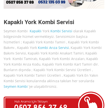
Kapaklı York Kombi Servisi
Seymen Kombi
Kapaklı
York
Kombi Servisi
olarak Kapaklı
bölgesinde hizmet vermekteyiz. Servisimizin başlıca
hizmetleri ; Kapaklı York Kombi Tamiri , Kapaklı York Kombi
Bakımı , Kapaklı York
Kombi Arıza Servisi
, Kapaklı York Kombi
Bakımı Servisi, Kapaklı York Kombi Anakart Tamiri, Kapaklı
York Kombi Tamiratı, Kapaklı York Kombi Arızaları, Kapaklı
York Kombi Arıza Kodu, Kapaklı York Kombi Kart Tamiri dir.
Bunların dışında ; Kapaklı York Kombi Servisi Ücretleri ,
Kapaklı York Kombi Tamiri Ücretleri , Kapaklı York En Yakın
Kombi Servisi konularında aklınıza takılan her sorularda
Seymen Kombi
’ye ulaşabilirsiniz.