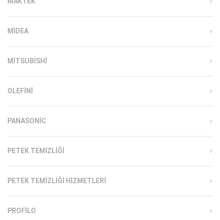
MAKTEK
MIDEA
MITSUBISHI
OLEFINI
PANASONIC
PETEK TEMIZLIĞI
PETEK TEMIZLIĞI HIZMETLERI
PROFILO