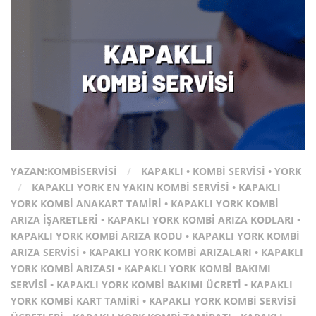
YAZAN:
KOMBISERVISI
/
KAPAKLI
•
KOMBI SERVISI
•
YORK
/
KAPAKLI YORK EN YAKIN KOMBI SERVISI
•
KAPAKLI
YORK KOMBI ANAKART TAMIRI
•
KAPAKLI YORK KOMBI
ARIZA İŞARETLERI
•
KAPAKLI YORK KOMBI ARIZA KODLARI
•
KAPAKLI YORK KOMBI ARIZA KODU
•
KAPAKLI YORK KOMBI
ARIZA SERVISI
•
KAPAKLI YORK KOMBI ARIZALARI
•
KAPAKLI
YORK KOMBI ARIZASI
•
KAPAKLI YORK KOMBI BAKIMI
SERVISI
•
KAPAKLI YORK KOMBI BAKIMI ÜCRETI
•
KAPAKLI
YORK KOMBI KART TAMIRI
•
KAPAKLI YORK KOMBI SERVISI