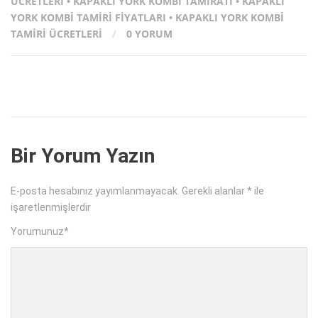
ÜCRETLERI
•
KAPAKLI YORK KOMBI TAMIRATI
•
KAPAKLI
YORK KOMBI TAMIRI FIYATLARI
•
KAPAKLI YORK KOMBI
TAMIRI ÜCRETLERI
/
0 YORUM
Bir Yorum Yazın
E-posta hesabınız yayımlanmayacak.
Gerekli alanlar
*
ile
işaretlenmişlerdir
Yorumunuz
*