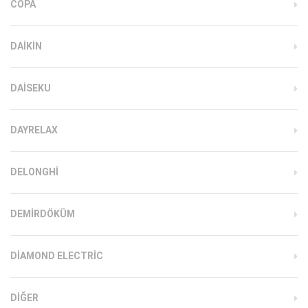
COPA
DAIKIN
DAISEKU
DAYRELAX
DELONGHI
DEMIRDÖKÜM
DIAMOND ELECTRIC
DIĞER