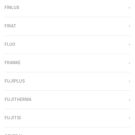
FINLUX
FIRAT
FLUO
FRANKE
FUJIPLUS
FUJITHERMA
FUJITSI