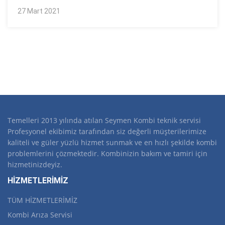
27 Mart 2021
Temelleri 2013 yılında atılan Seymen Kombi teknik servisi
Profesyonel ekibimiz tarafından siz değerli müşterilerimize
kaliteli ve güler yüzlü hizmet sunmak ve en hızlı şekilde kombi
problemlerini çözmektedir. Kombinizin bakım ve tamiri için
hizmetinizdeyiz.
HİZMETLERİMİZ
TÜM HİZMETLERİMİZ
Kombi Arıza Servisi