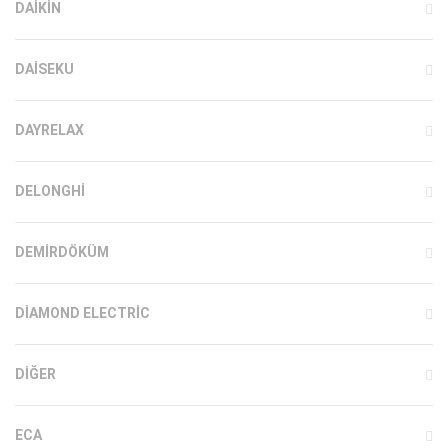
DAIKIN
DAISEKU
DAYRELAX
DELONGHI
DEMIRDÖKÜM
DIAMOND ELECTRIC
DIĞER
ECA