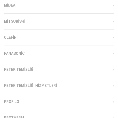
MIDEA
MITSUBISHI
OLEFINI
PANASONIC
PETEK TEMIZLIĞI
PETEK TEMIZLIĞI HIZMETLERI
PROFILO
PROTHERM