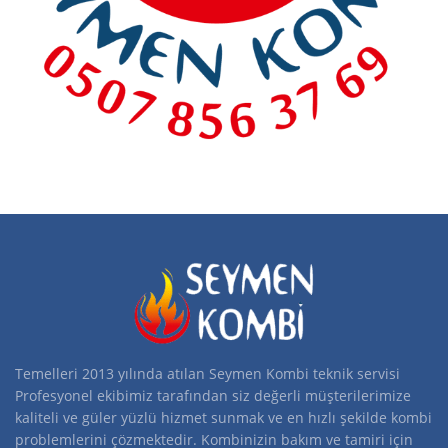
Temelleri 2013 yılında atılan Seymen Kombi teknik servisi
Profesyonel ekibimiz tarafından siz değerli müşterilerimize
kaliteli ve güler yüzlü hizmet sunmak ve en hızlı şekilde kombi
problemlerini çözmektedir. Kombinizin bakım ve tamiri için