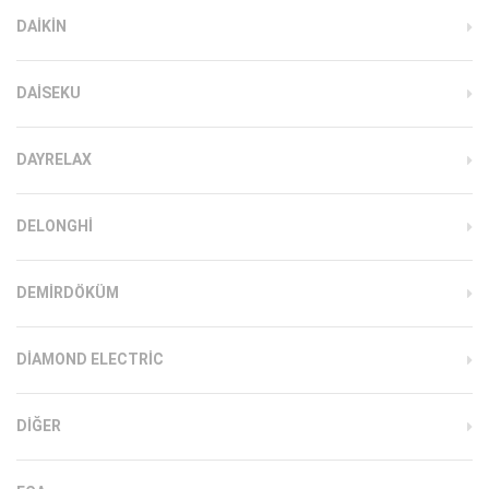
DAIKIN
DAISEKU
DAYRELAX
DELONGHI
DEMIRDÖKÜM
DIAMOND ELECTRIC
DIĞER