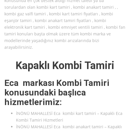
konusunda en çok destek aldığı hizmet talebi ya da
sorulardan olan kombi kart tamiri , kombi anakart tamiri , ,
kombi gaz valfi tamiri , kombi kart tamiri fiyatları , kombi
eşanjör tamiri , kombi anakart tamiri fiyatları , kombi
elektronik kart tamiri , kombi emniyet ventili tamiri , kombi fan
tamiri konuları başta olmak üzere tüm kombi marka ve
modellerinde yaşadığınız kombi arızalarında bizi
arayabilirsiniz.
Kapaklı Kombi Tamiri
Eca markası Kombi Tamiri
konusundaki başlıca
hizmetlerimiz:
İNÖNÜ MAHALLESİ Eca kombi kart tamiri – Kapaklı Eca
Kombi Tamiri Hizmetleri
İNÖNÜ MAHALLESİ Eca kombi anakart tamiri – Kapaklı