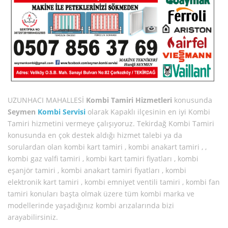
UZUNHACI MAHALLESİ
Kombi Tamiri Hizmetleri
konusunda
Seymen
Kombi Servisi
olarak Kapaklı ilçesinin en iyi Kombi
Tamiri hizmetini vermeye çalışıyoruz. Tekirdağ Kombi Tamiri
konusunda en çok destek aldığı hizmet talebi ya da
sorulardan olan kombi kart tamiri , kombi anakart tamiri , ,
kombi gaz valfi tamiri , kombi kart tamiri fiyatları , kombi
eşanjör tamiri , kombi anakart tamiri fiyatları , kombi
elektronik kart tamiri , kombi emniyet ventili tamiri , kombi fan
tamiri konuları başta olmak üzere tüm kombi marka ve
modellerinde yaşadığınız kombi arızalarında bizi
arayabilirsiniz.