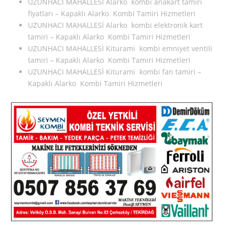
UZUNHACI MAHALLESİ Alarko kombi anakart tamiri
fiyatları – Kapaklı Alarko Kombi Tamiri Hizmetleri
UZUNHACI MAHALLESİ Alarko kombi elektronik kart
tamiri – Kapaklı Alarko Kombi Tamiri Hizmetleri
UZUNHACI MAHALLESİ Kiturami kombi emniyet ventili
tamiri – Kapaklı Alarko Kombi Tamiri Hizmetleri
UZUNHACI MAHALLESİ Kiturami kombi fan tamiri –
Kapaklı Alarko Kombi Tamiri Hizmetleri