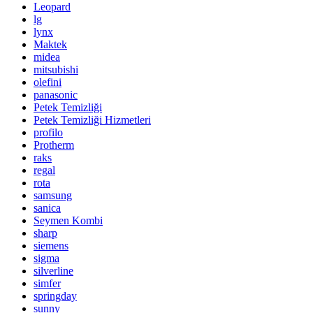
Leopard
lg
lynx
Maktek
midea
mitsubishi
olefini
panasonic
Petek Temizliği
Petek Temizliği Hizmetleri
profilo
Protherm
raks
regal
rota
samsung
sanica
Seymen Kombi
sharp
siemens
sigma
silverline
simfer
springday
sunny