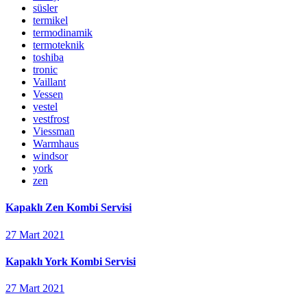
süsler
termikel
termodinamik
termoteknik
toshiba
tronic
Vaillant
Vessen
vestel
vestfrost
Viessman
Warmhaus
windsor
york
zen
Kapaklı Zen Kombi Servisi
27 Mart 2021
Kapaklı York Kombi Servisi
27 Mart 2021