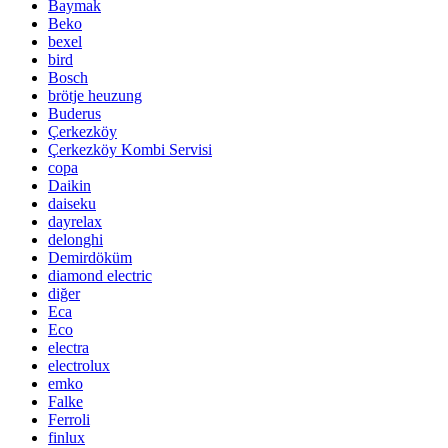
Baymak
Beko
bexel
bird
Bosch
brötje heuzung
Buderus
Çerkezköy
Çerkezköy Kombi Servisi
copa
Daikin
daiseku
dayrelax
delonghi
Demirdöküm
diamond electric
diğer
Eca
Eco
electra
electrolux
emko
Falke
Ferroli
finlux