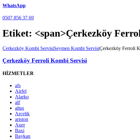
WhatsApp
0507 856 37 69
Etiket: <span>Çerkezköy Ferrol
Çerkezköy Kombi Servisi
Seymen Kombi Servisi
Çerkezköy Ferroli Ko
Çerkezköy Ferroli Kombi Servisi
HİZMETLER
afs
Airfel
Alarko
alf
altus
Arçelik
ariston
Auer
Baxi
Baykan