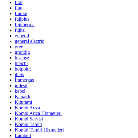
fırat
fluo
franke
fujiplus
fujitherma
fujitsi
general
general electric
gree
grundig
hisense
hitachi
hotpoint
ihlas
İmmergas
indesit
kabel
Kapaklı
Kiturami
Kombi Arıza
Kombi Arıza Hizmetleri
Kombi Servisi
Kombi Tamiri
Kombi Tamiri Hizmetleri
Lambert