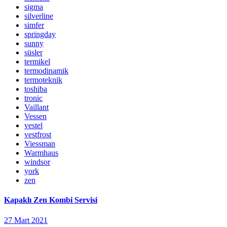
sigma
silverline
simfer
springday
sunny
süsler
termikel
termodinamik
termoteknik
toshiba
tronic
Vaillant
Vessen
vestel
vestfrost
Viessman
Warmhaus
windsor
york
zen
Kapaklı Zen Kombi Servisi
27 Mart 2021