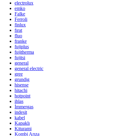
electrolux
emko
Falke
Ferroli
finlux
fırat
fluo
franke
fujiplus
fujitherma
fujitsi
general
general electric
gree
grundig
hisense
hitachi
hotpoint
ihlas
İmmergas
indesit
kabel
Kapaklı
Kiturami
Kombi Arıza