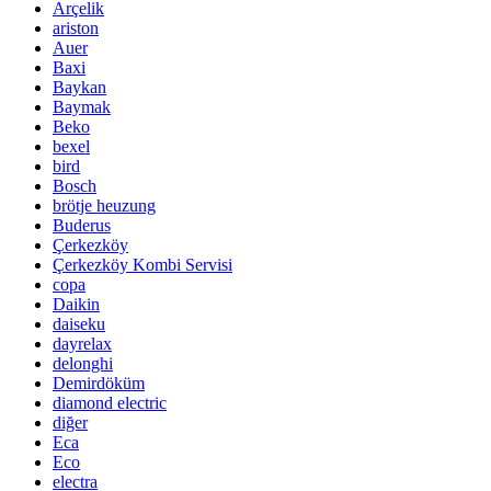
Arçelik
ariston
Auer
Baxi
Baykan
Baymak
Beko
bexel
bird
Bosch
brötje heuzung
Buderus
Çerkezköy
Çerkezköy Kombi Servisi
copa
Daikin
daiseku
dayrelax
delonghi
Demirdöküm
diamond electric
diğer
Eca
Eco
electra