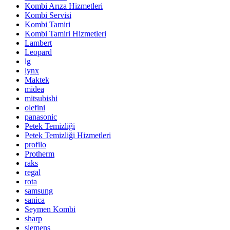
Kombi Arıza Hizmetleri
Kombi Servisi
Kombi Tamiri
Kombi Tamiri Hizmetleri
Lambert
Leopard
lg
lynx
Maktek
midea
mitsubishi
olefini
panasonic
Petek Temizliği
Petek Temizliği Hizmetleri
profilo
Protherm
raks
regal
rota
samsung
sanica
Seymen Kombi
sharp
siemens