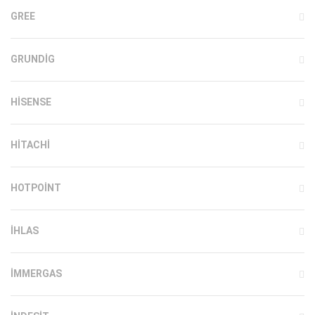
GREE
GRUNDIG
HISENSE
HITACHI
HOTPOINT
IHLAS
İMMERGAS