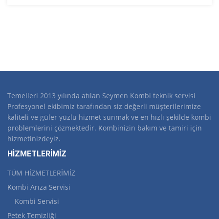
Temelleri 2013 yılında atılan Seymen Kombi teknik servisi
Profesyonel ekibimiz tarafından siz değerli müşterilerimize
kaliteli ve güler yüzlü hizmet sunmak ve en hızlı şekilde kombi
problemlerini çözmektedir. Kombinizin bakım ve tamiri için
hizmetinizdeyiz.
HİZMETLERİMİZ
TÜM HİZMETLERİMİZ
Kombi Arıza Servisi
Kombi Servisi
Petek Temizliği