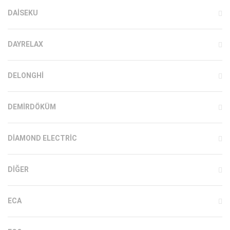
DAISEKU
DAYRELAX
DELONGHI
DEMIRDÖKÜM
DIAMOND ELECTRIC
DIĞER
ECA