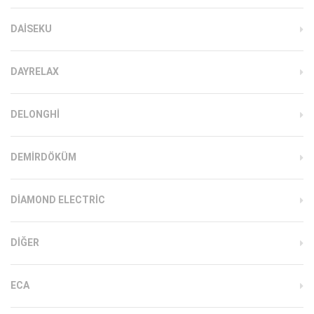
DAISEKU
DAYRELAX
DELONGHI
DEMIRDÖKÜM
DIAMOND ELECTRIC
DIĞER
ECA