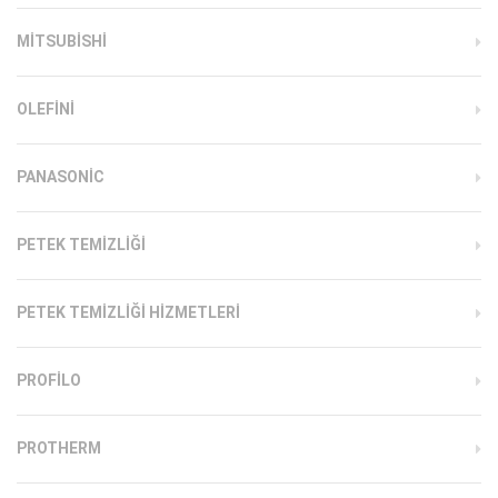
MITSUBISHI
OLEFINI
PANASONIC
PETEK TEMIZLIĞI
PETEK TEMIZLIĞI HIZMETLERI
PROFILO
PROTHERM