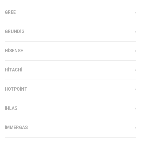
GREE
GRUNDIG
HISENSE
HITACHI
HOTPOINT
IHLAS
İMMERGAS