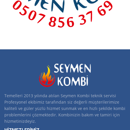
Temelleri 2013 yılında atılan Seymen Kombi teknik servisi
Profesyonel ekibimiz tarafından siz değerli müşterilerimize
kaliteli ve güler yüzlü hizmet sunmak ve en hızlı şekilde kombi
problemlerini çözmektedir. Kombinizin bakım ve tamiri için
hizmetinizdeyiz.