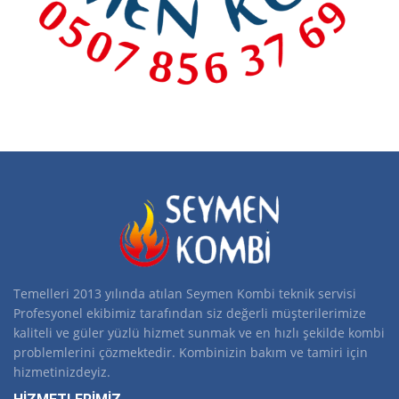
Temelleri 2013 yılında atılan Seymen Kombi teknik servisi
Profesyonel ekibimiz tarafından siz değerli müşterilerimize
kaliteli ve güler yüzlü hizmet sunmak ve en hızlı şekilde kombi
problemlerini çözmektedir. Kombinizin bakım ve tamiri için
hizmetinizdeyiz.