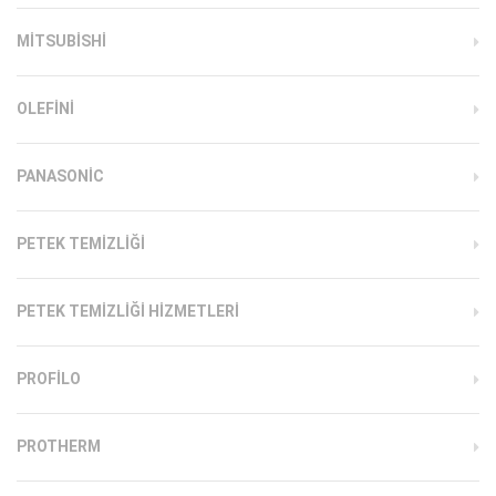
MITSUBISHI
OLEFINI
PANASONIC
PETEK TEMIZLIĞI
PETEK TEMIZLIĞI HIZMETLERI
PROFILO
PROTHERM