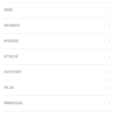
GREE
GRUNDIG
HISENSE
HITACHI
HOTPOINT
IHLAS
İMMERGAS