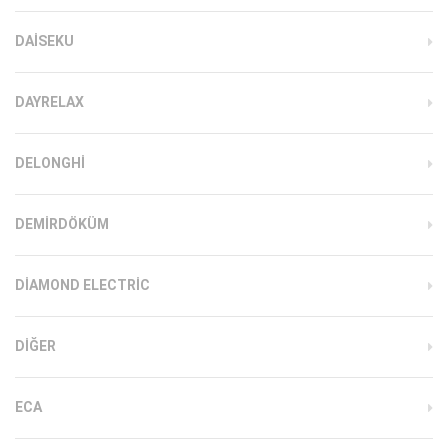
DAISEKU
DAYRELAX
DELONGHI
DEMIRDÖKÜM
DIAMOND ELECTRIC
DIĞER
ECA