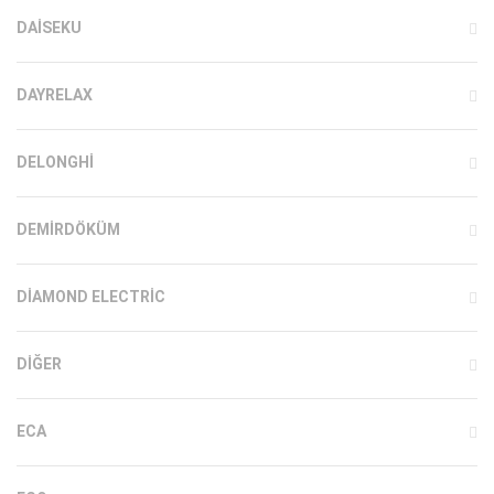
DAISEKU
DAYRELAX
DELONGHI
DEMIRDÖKÜM
DIAMOND ELECTRIC
DIĞER
ECA