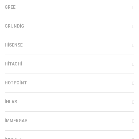
GREE
GRUNDIG
HISENSE
HITACHI
HOTPOINT
IHLAS
İMMERGAS