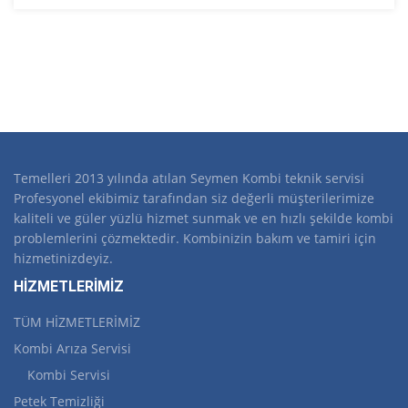
Temelleri 2013 yılında atılan Seymen Kombi teknik servisi
Profesyonel ekibimiz tarafından siz değerli müşterilerimize
kaliteli ve güler yüzlü hizmet sunmak ve en hızlı şekilde kombi
problemlerini çözmektedir. Kombinizin bakım ve tamiri için
hizmetinizdeyiz.
HİZMETLERİMİZ
TÜM HİZMETLERİMİZ
Kombi Arıza Servisi
Kombi Servisi
Petek Temizliği