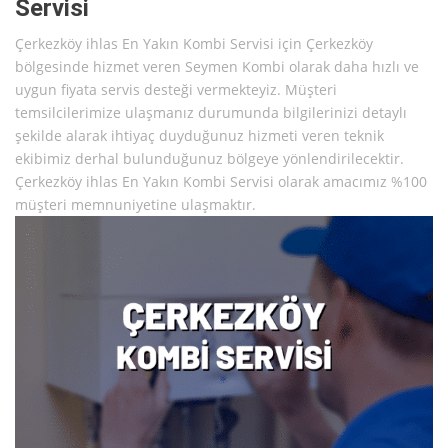
Servisi
Çerkezköy ihlas En Yakın Kombi Servisi için Çerkezköy
bölgesinde hizmet veren Seymen Kombi olarak daha hızlı ve
uygun fiyata servis desteği vermekteyiz. Müşteri
temsilcilerimize ulaşmanız durumunda bilgilerinizi detaylı
şekilde alarak ihtiyaç duyduğunuz hizmeti veren teknik
ekibimiz derhal bulunduğunuz bölgeye yönlendirilecektir.
Çerkezköy ihlas En Yakın Kombi Servisi olarak amacımız %100
müşteri memnuniyetine ulaşmaktır.