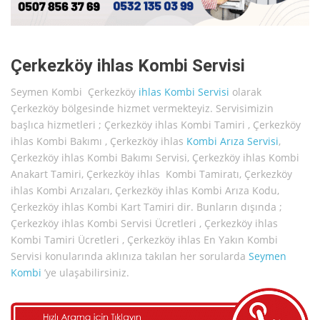
Çerkezköy ihlas Kombi Servisi
Seymen Kombi Çerkezköy
ihlas
Kombi Servisi
olarak
Çerkezköy bölgesinde hizmet vermekteyiz. Servisimizin
başlıca hizmetleri ; Çerkezköy ihlas Kombi Tamiri , Çerkezköy
ihlas Kombi Bakımı , Çerkezköy ihlas
Kombi Arıza Servisi
,
Çerkezköy ihlas Kombi Bakımı Servisi, Çerkezköy ihlas Kombi
Anakart Tamiri, Çerkezköy ihlas Kombi Tamiratı, Çerkezköy
ihlas Kombi Arızaları, Çerkezköy ihlas Kombi Arıza Kodu,
Çerkezköy ihlas Kombi Kart Tamiri dir. Bunların dışında ;
Çerkezköy ihlas Kombi Servisi Ücretleri , Çerkezköy ihlas
Kombi Tamiri Ücretleri , Çerkezköy ihlas En Yakın Kombi
Servisi konularında aklınıza takılan her sorularda
Seymen
Kombi
’ye ulaşabilirsiniz.