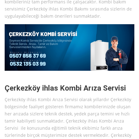
kombileriniz tam performans ile çalışacaktır. Kombi bakım
servisimiz Çerkezköy ihlas Kombi Bakımı sırasında sizlerin de
uygulayabileceği bakım önerileri sunmaktadır.
Çerkezköy ihlas Kombi Arıza Servisi
Çerkezköy ihlas Kombi Arıza Servisi olarak yıllardır Çerkezköy
bölgesinde faaliyet gösteren firmamız kombilerinizde oluşan
her arızada sizlere teknik destek, yedek parça temini ve hızlı
tamir kabiliyeti sunmaktadır. Çerkezköy ihlas Kombi Arıza
Servisi ile konusunda eğitimli teknik ekibimiz farklı arıza
türlerinde birçok müşterimize destek vermektedir. Çerkezköy