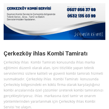
Çerkezköy ihlas Kombi Tamiratı
Çerkezköy ihlas Kombi Tamiratı konusunda ihlas marka
eğitimini düzenli olarak alan, işini titizlikle yapan teknik
servislerimiz sizlere kaliteli ve güvenli kombi tamiratı hizmeti
sunmaktadır. Çerkezköy ihlas Kombi Tamiratı konusunda
Çerkezköy bölgesindeki en köklü firma olarak karşılaştığınız
kombi arızalarında özel çözümler üreterek kombi tamiratınızı
gerçekleştiriyoruz. ihlas markasına özel tamir ve onarım
yöntemlerinden yararlanmak için Çerkezköy ihlas Kombi
Servisi ‘ne ulaşın.