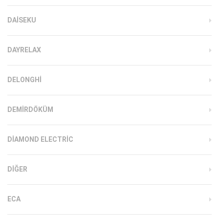
DAISEKU
DAYRELAX
DELONGHI
DEMIRDÖKÜM
DIAMOND ELECTRIC
DIĞER
ECA