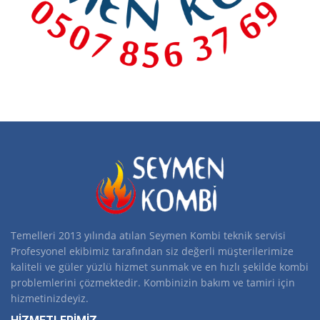
Temelleri 2013 yılında atılan Seymen Kombi teknik servisi
Profesyonel ekibimiz tarafından siz değerli müşterilerimize
kaliteli ve güler yüzlü hizmet sunmak ve en hızlı şekilde kombi
problemlerini çözmektedir. Kombinizin bakım ve tamiri için
hizmetinizdeyiz.