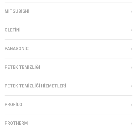
MITSUBISHI
OLEFINI
PANASONIC
PETEK TEMIZLIĞI
PETEK TEMIZLIĞI HIZMETLERI
PROFILO
PROTHERM