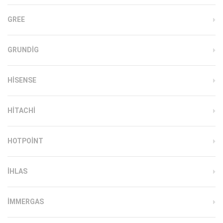
GREE
GRUNDIG
HISENSE
HITACHI
HOTPOINT
IHLAS
İMMERGAS