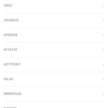
GREE
GRUNDIG
HISENSE
HITACHI
HOTPOINT
IHLAS
İMMERGAS