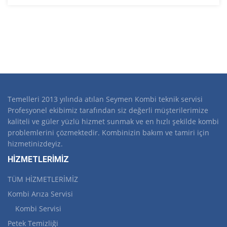
Temelleri 2013 yılında atılan Seymen Kombi teknik servisi
Profesyonel ekibimiz tarafından siz değerli müşterilerimize
kaliteli ve güler yüzlü hizmet sunmak ve en hızlı şekilde kombi
problemlerini çözmektedir. Kombinizin bakım ve tamiri için
hizmetinizdeyiz.
HİZMETLERİMİZ
TÜM HİZMETLERİMİZ
Kombi Arıza Servisi
Kombi Servisi
Petek Temizliği