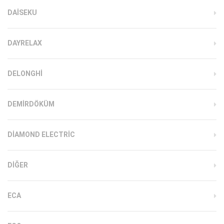
DAISEKU
DAYRELAX
DELONGHI
DEMIRDÖKÜM
DIAMOND ELECTRIC
DIĞER
ECA