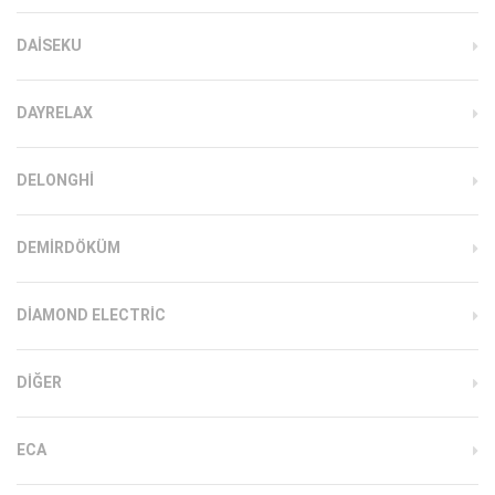
DAISEKU
DAYRELAX
DELONGHI
DEMIRDÖKÜM
DIAMOND ELECTRIC
DIĞER
ECA