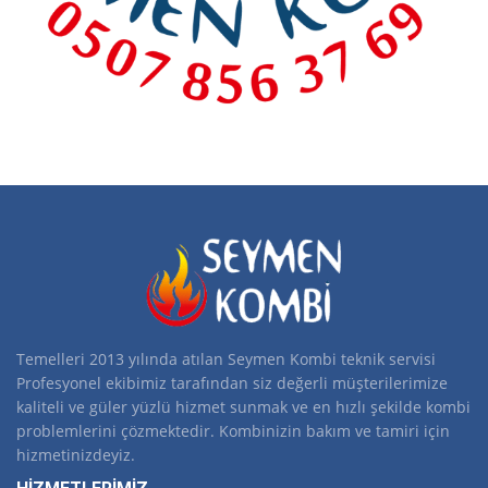
Temelleri 2013 yılında atılan Seymen Kombi teknik servisi
Profesyonel ekibimiz tarafından siz değerli müşterilerimize
kaliteli ve güler yüzlü hizmet sunmak ve en hızlı şekilde kombi
problemlerini çözmektedir. Kombinizin bakım ve tamiri için
hizmetinizdeyiz.