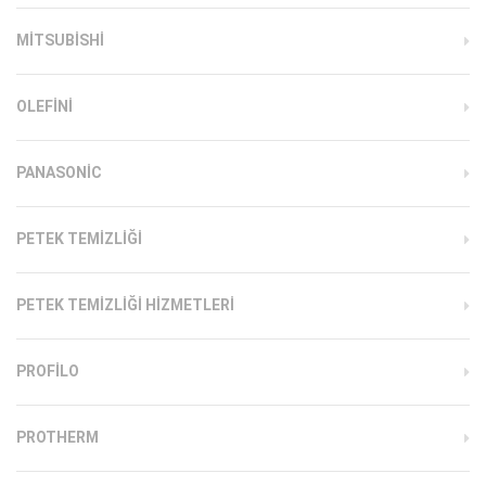
MITSUBISHI
OLEFINI
PANASONIC
PETEK TEMIZLIĞI
PETEK TEMIZLIĞI HIZMETLERI
PROFILO
PROTHERM