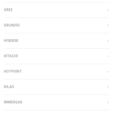
GREE
GRUNDIG
HISENSE
HITACHI
HOTPOINT
IHLAS
İMMERGAS