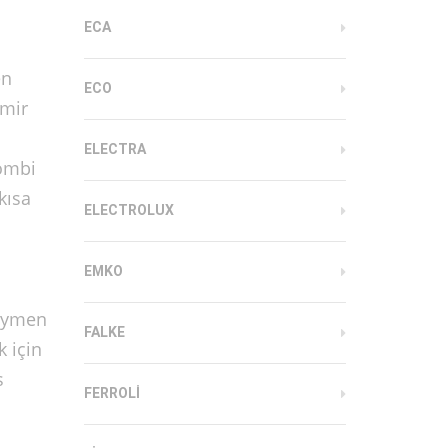
ECA
en
ECO
amir
ELECTRA
Kombi
kısa
ELECTROLUX
EMKO
Seymen
FALKE
k için
s
FERROLI