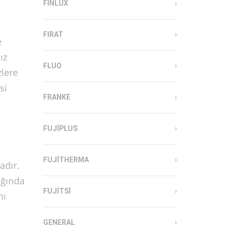
FINLUX
FIRAT
e
ız
FLUO
zlere
si
FRANKE
FUJIPLUS
FUJITHERMA
adır.
ığında
FUJITSI
mı
GENERAL