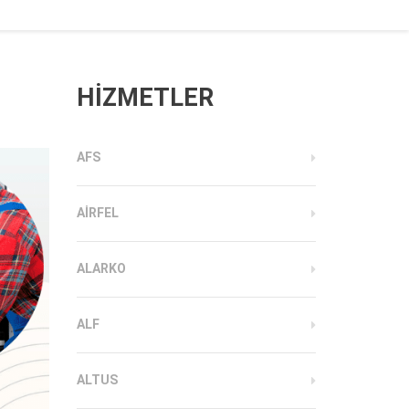
HİZMETLER
AFS
AIRFEL
ALARKO
ALF
ALTUS