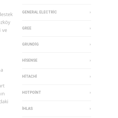
GENERAL ELECTRIC
destek
ezköy
GREE
i ve
GRUNDIG
HISENSE
ma
HITACHI
rt
nın
HOTPOINT
daki
IHLAS