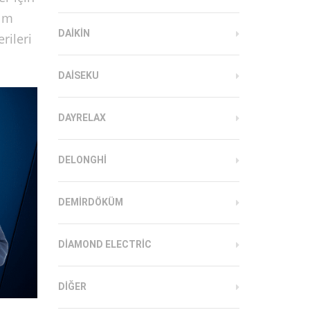
kım
DAIKIN
rileri
DAISEKU
DAYRELAX
DELONGHI
DEMIRDÖKÜM
DIAMOND ELECTRIC
DIĞER