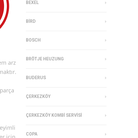
BEXEL
BIRD
BOSCH
BRÖTJE HEUZUNG
em arz
maktır.
BUDERUS
 parça
ÇERKEZKÖY
ÇERKEZKÖY KOMBI SERVISI
eyimli
COPA
r için