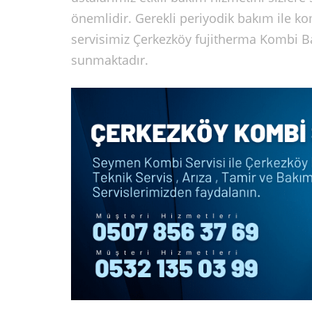
önemlidir. Gerekli periyodik bakım ile k
servisimiz Çerkezköy fujitherma Kombi Ba
sunmaktadır.