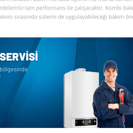
ombileriniz tam performans ile çalışacaktır. Kombi ba
kımı sırasında sizlerin de uygulayabileceği bakım öne