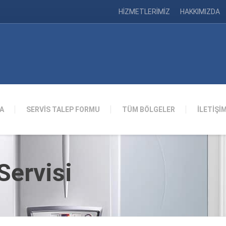
HİZMETLERİMİZ
HAKKIMIZDA
A
SERVİS TALEP FORMU
TÜM BÖLGELER
İLETİŞİ
ervisi