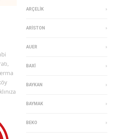
ARÇELIK
ARISTON
AUER
mbi
atı,
BAXI
herma
köy
BAYKAN
klınıza
BAYMAK
BEKO