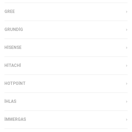
GREE
GRUNDIG
HISENSE
HITACHI
HOTPOINT
IHLAS
İMMERGAS