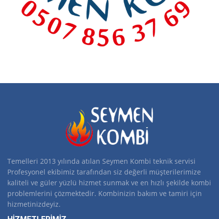
Temelleri 2013 yılında atılan Seymen Kombi teknik servisi
Profesyonel ekibimiz tarafından siz değerli müşterilerimize
kaliteli ve güler yüzlü hizmet sunmak ve en hızlı şekilde kombi
problemlerini çözmektedir. Kombinizin bakım ve tamiri için
hizmetinizdeyiz.