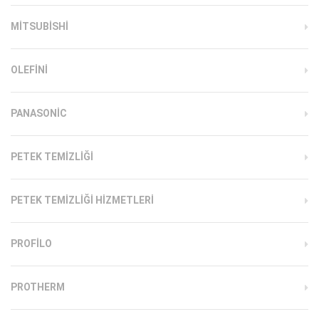
MITSUBISHI
OLEFINI
PANASONIC
PETEK TEMIZLIĞI
PETEK TEMIZLIĞI HIZMETLERI
PROFILO
PROTHERM