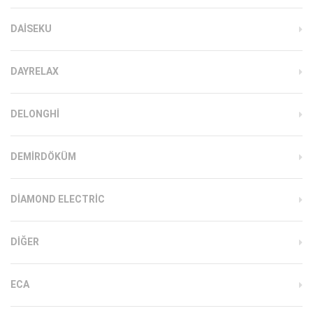
DAISEKU
DAYRELAX
DELONGHI
DEMIRDÖKÜM
DIAMOND ELECTRIC
DIĞER
ECA