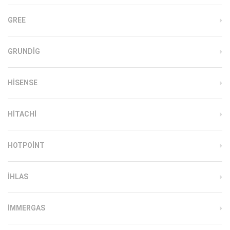
GREE
GRUNDIG
HISENSE
HITACHI
HOTPOINT
IHLAS
İMMERGAS