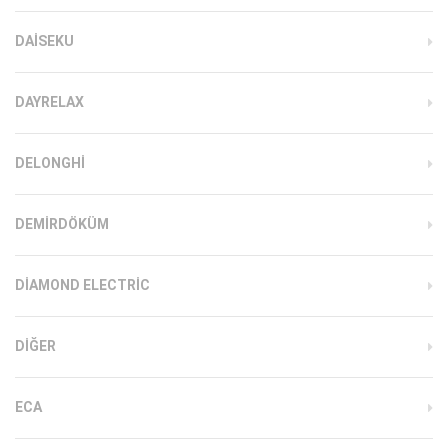
DAISEKU
DAYRELAX
DELONGHI
DEMIRDÖKÜM
DIAMOND ELECTRIC
DIĞER
ECA