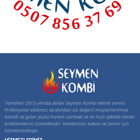
Temelleri 2013 yılında atılan Seymen Kombi teknik servisi
Profesyonel ekibimiz tarafından siz değerli müşterilerimize
kaliteli ve güler yüzlü hizmet sunmak ve en hızlı şekilde kombi
problemlerini çözmektedir. Kombinizin bakım ve tamiri için
hizmetinizdeyiz.