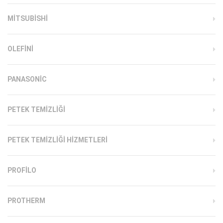
MITSUBISHI
OLEFINI
PANASONIC
PETEK TEMIZLIĞI
PETEK TEMIZLIĞI HIZMETLERI
PROFILO
PROTHERM