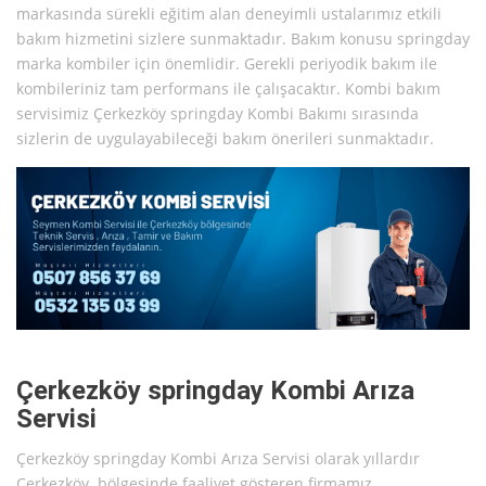
markasında sürekli eğitim alan deneyimli ustalarımız etkili
bakım hizmetini sizlere sunmaktadır. Bakım konusu springday
marka kombiler için önemlidir. Gerekli periyodik bakım ile
kombileriniz tam performans ile çalışacaktır. Kombi bakım
servisimiz Çerkezköy springday Kombi Bakımı sırasında
sizlerin de uygulayabileceği bakım önerileri sunmaktadır.
Çerkezköy springday Kombi Arıza
Servisi
Çerkezköy springday Kombi Arıza Servisi olarak yıllardır
Çerkezköy bölgesinde faaliyet gösteren firmamız