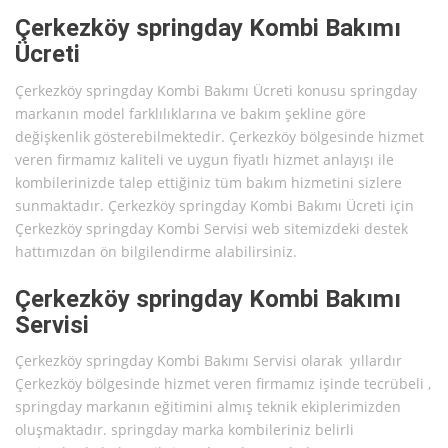
Çerkezköy springday Kombi Bakımı
Ücreti
Çerkezköy springday Kombi Bakımı Ücreti konusu springday
markanın model farklılıklarına ve bakım şekline göre
değişkenlik gösterebilmektedir. Çerkezköy bölgesinde hizmet
veren firmamız kaliteli ve uygun fiyatlı hizmet anlayışı ile
kombilerinizde talep ettiğiniz tüm bakım hizmetini sizlere
sunmaktadır. Çerkezköy springday Kombi Bakımı Ücreti için
Çerkezköy springday Kombi Servisi web sitemizdeki destek
hattımızdan ön bilgilendirme alabilirsiniz.
Çerkezköy springday Kombi Bakımı
Servisi
Çerkezköy springday Kombi Bakımı Servisi olarak yıllardır
Çerkezköy bölgesinde hizmet veren firmamız işinde tecrübeli ,
springday markanın eğitimini almış teknik ekiplerimizden
oluşmaktadır. springday marka kombileriniz belirli