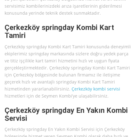
servisimiz kombilerinizdeki arıza işaretlerinin giderilmesi
konusunda yerinde teknik destek sunmaktadır.
Çerkezköy springday Kombi Kart
Tamiri
Çerkezköy springday Kombi Kart Tamiri konusunda deneyimli
ekiplerimiz springday markasında sizlere doğru yedek parça
ve titiz işçilikle kart tamiri hizmetini hızlı ve uygun fiyata
gerçekleştirmektedir. Çerkezköy springday Kombi Kart Tamiri
için Çerkezköy bölgesinde bulunan firmamız ile iletişime
geçerek hızlı ve avantajlı springday Kombi Kart Tamiri
hizmetinden yararlanabilirsiniz.
Çerkezköy kombi servisi
hizmetleri için de Seymen Kombi’ye ulaşabilirsiniz.
Çerkezköy springday En Yakın Kombi
Servisi
Çerkezköy springday En Yakın Kombi Servisi için Çerkezköy
bölgesinde hizmet veren Seymen Kombi olarak daha hızlı ve