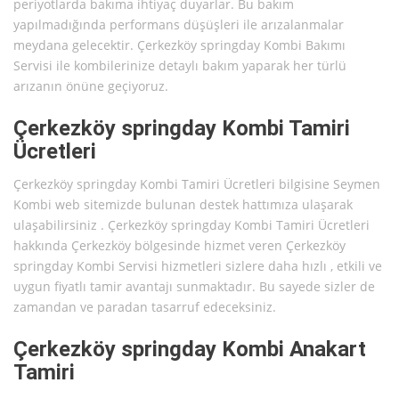
periyotlarda bakıma ihtiyaç duyarlar. Bu bakım
yapılmadığında performans düşüşleri ile arızalanmalar
meydana gelecektir. Çerkezköy springday Kombi Bakımı
Servisi ile kombilerinize detaylı bakım yaparak her türlü
arızanın önüne geçiyoruz.
Çerkezköy springday Kombi Tamiri
Ücretleri
Çerkezköy springday Kombi Tamiri Ücretleri bilgisine Seymen
Kombi web sitemizde bulunan destek hattımıza ulaşarak
ulaşabilirsiniz . Çerkezköy springday Kombi Tamiri Ücretleri
hakkında Çerkezköy bölgesinde hizmet veren Çerkezköy
springday Kombi Servisi hizmetleri sizlere daha hızlı , etkili ve
uygun fiyatlı tamir avantajı sunmaktadır. Bu sayede sizler de
zamandan ve paradan tasarruf edeceksiniz.
Çerkezköy springday Kombi Anakart
Tamiri