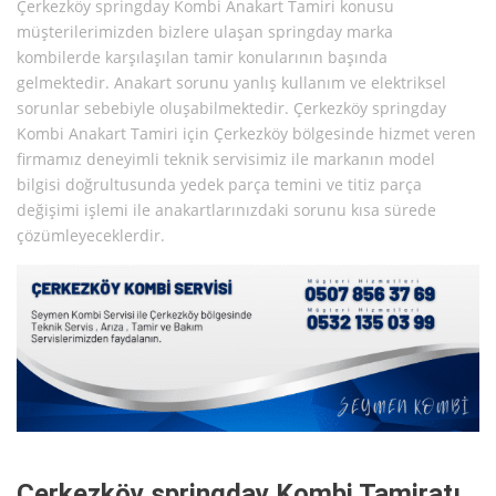
Çerkezköy springday Kombi Anakart Tamiri konusu
müşterilerimizden bizlere ulaşan springday marka
kombilerde karşılaşılan tamir konularının başında
gelmektedir. Anakart sorunu yanlış kullanım ve elektriksel
sorunlar sebebiyle oluşabilmektedir. Çerkezköy springday
Kombi Anakart Tamiri için Çerkezköy bölgesinde hizmet veren
firmamız deneyimli teknik servisimiz ile markanın model
bilgisi doğrultusunda yedek parça temini ve titiz parça
değişimi işlemi ile anakartlarınızdaki sorunu kısa sürede
çözümleyeceklerdir.
Çerkezköy springday Kombi Tamiratı