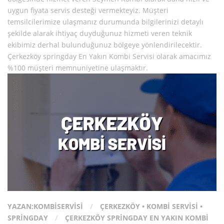
uygun fiyata servis desteği vermekteyiz. Müşteri
temsilcilerimize ulaşmanız durumunda bilgilerinizi detaylı
şekilde alarak ihtiyaç duyduğunuz hizmeti veren teknik
ekibimiz derhal bulunduğunuz bölgeye yönlendirilecektir.
Çerkezköy springday En Yakın Kombi Servisi olarak amacımız
%100 müşteri memnuniyetine ulaşmaktır.
YAZAN:
KOMBISERVISI
/
ÇERKEZKÖY
•
KOMBI SERVISI
•
SPRINGDAY
/
ÇERKEZKÖY SPRINGDAY EN YAKIN KOMBI