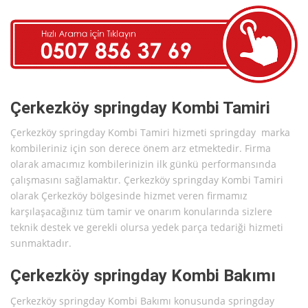
Çerkezköy springday Kombi Tamiri
Çerkezköy springday Kombi Tamiri hizmeti springday marka
kombileriniz için son derece önem arz etmektedir. Firma
olarak amacımız kombilerinizin ilk günkü performansında
çalışmasını sağlamaktır. Çerkezköy springday Kombi Tamiri
olarak Çerkezköy bölgesinde hizmet veren firmamız
karşılaşacağınız tüm tamir ve onarım konularında sizlere
teknik destek ve gerekli olursa yedek parça tedariği hizmeti
sunmaktadır.
Çerkezköy springday Kombi Bakımı
Çerkezköy springday Kombi Bakımı konusunda springday