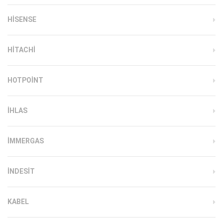
HISENSE
HITACHI
HOTPOINT
IHLAS
İMMERGAS
INDESIT
KABEL