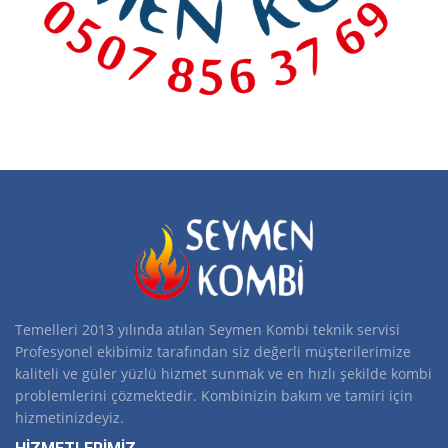
Temelleri 2013 yılında atılan Seymen Kombi teknik servisi
Profesyonel ekibimiz tarafından siz değerli müşterilerimize
kaliteli ve güler yüzlü hizmet sunmak ve en hızlı şekilde kombi
problemlerini çözmektedir. Kombinizin bakım ve tamiri için
hizmetinizdeyiz.