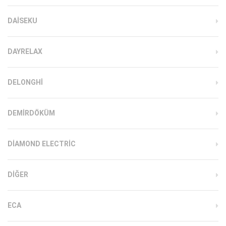
DAISEKU
DAYRELAX
DELONGHI
DEMIRDÖKÜM
DIAMOND ELECTRIC
DIĞER
ECA