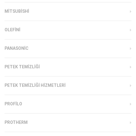
MITSUBISHI
OLEFINI
PANASONIC
PETEK TEMIZLIĞI
PETEK TEMIZLIĞI HIZMETLERI
PROFILO
PROTHERM