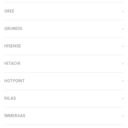
GREE
GRUNDIG
HISENSE
HITACHI
HOTPOINT
IHLAS
İMMERGAS