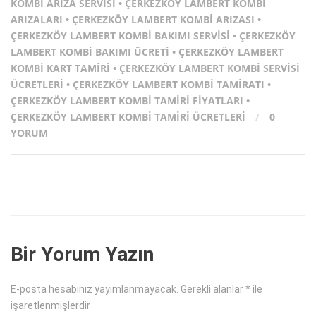
KOMBI ARIZA SERVISI
•
ÇERKEZKÖY LAMBERT KOMBI
ARIZALARI
•
ÇERKEZKÖY LAMBERT KOMBI ARIZASI
•
ÇERKEZKÖY LAMBERT KOMBI BAKIMI SERVISI
•
ÇERKEZKÖY
LAMBERT KOMBI BAKIMI ÜCRETI
•
ÇERKEZKÖY LAMBERT
KOMBI KART TAMIRI
•
ÇERKEZKÖY LAMBERT KOMBI SERVISI
ÜCRETLERI
•
ÇERKEZKÖY LAMBERT KOMBI TAMIRATI
•
ÇERKEZKÖY LAMBERT KOMBI TAMIRI FIYATLARI
•
ÇERKEZKÖY LAMBERT KOMBI TAMIRI ÜCRETLERI
/
0
YORUM
Bir Yorum Yazın
E-posta hesabınız yayımlanmayacak.
Gerekli alanlar
*
ile
işaretlenmişlerdir