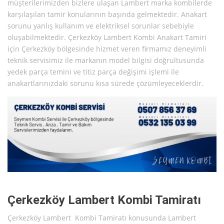
müşterilerimizden bizlere ulaşan Lambert marka kombilerde
karşılaşılan tamir konularının başında gelmektedir. Anakart
sorunu yanlış kullanım ve elektriksel sorunlar sebebiyle
oluşabilmektedir. Çerkezköy Lambert Kombi Anakart Tamiri
için Çerkezköy bölgesinde hizmet veren firmamız deneyimli
teknik servisimiz ile markanın model bilgisi doğrultusunda
yedek parça temini ve titiz parça değişimi işlemi ile
anakartlarınızdaki sorunu kısa sürede çözümleyeceklerdir.
Çerkezköy Lambert Kombi Tamiratı
Çerkezköy Lambert Kombi Tamiratı konusunda Lambert