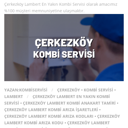
Çerkezköy Lambert En Yakın Kombi Servisi olarak amacımız
%100 müşteri memnuniyetine ulaşmaktır.
YAZAN:
KOMBISERVISI
/
ÇERKEZKÖY
•
KOMBI SERVISI
•
LAMBERT
/
ÇERKEZKÖY LAMBERT EN YAKIN KOMBI
SERVISI
•
ÇERKEZKÖY LAMBERT KOMBI ANAKART TAMIRI
•
ÇERKEZKÖY LAMBERT KOMBI ARIZA İŞARETLERI
•
ÇERKEZKÖY LAMBERT KOMBI ARIZA KODLARI
•
ÇERKEZKÖY
LAMBERT KOMBI ARIZA KODU
•
ÇERKEZKÖY LAMBERT