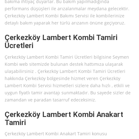
bakıma ihtiyaç duyarlar. Bu bakım yapılmadığında
performans düşüşleri ile arızalanmalar meydana gelecektir.
Çerkezköy Lambert Kombi Bakımı Servisi ile kombilerinize
detaylı bakım yaparak her türlü arızanın önüne geçiyoruz.
Çerkezköy Lambert Kombi Tamiri
Ücretleri
Çerkezköy Lambert Kombi Tamiri Ücretleri bilgisine Seymen
Kombi web sitemizde bulunan destek hattımıza ulaşarak
ulaşabilirsiniz . Çerkezköy Lambert Kombi Tamiri Ücretleri
hakkında Çerkezköy bölgesinde hizmet veren Çerkezköy
Lambert Kombi Servisi hizmetleri sizlere daha hızlı , etkili ve
uygun fiyatlı tamir avantajı sunmaktadır. Bu sayede sizler de
zamandan ve paradan tasarruf edeceksiniz.
Çerkezköy Lambert Kombi Anakart
Tamiri
Çerkezköy Lambert Kombi Anakart Tamiri konusu