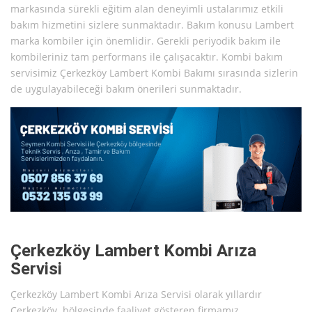
markasında sürekli eğitim alan deneyimli ustalarımız etkili
bakım hizmetini sizlere sunmaktadır. Bakım konusu Lambert
marka kombiler için önemlidir. Gerekli periyodik bakım ile
kombileriniz tam performans ile çalışacaktır. Kombi bakım
servisimiz Çerkezköy Lambert Kombi Bakımı sırasında sizlerin
de uygulayabileceği bakım önerileri sunmaktadır.
Çerkezköy Lambert Kombi Arıza
Servisi
Çerkezköy Lambert Kombi Arıza Servisi olarak yıllardır
Çerkezköy bölgesinde faaliyet gösteren firmamız