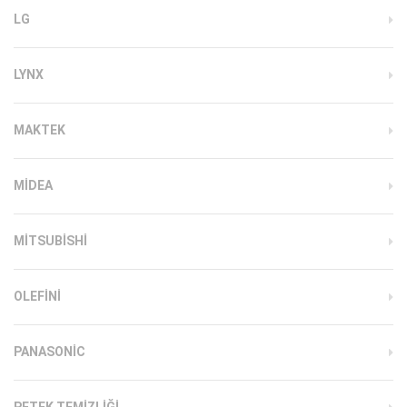
LG
LYNX
MAKTEK
MIDEA
MITSUBISHI
OLEFINI
PANASONIC
PETEK TEMIZLIĞI