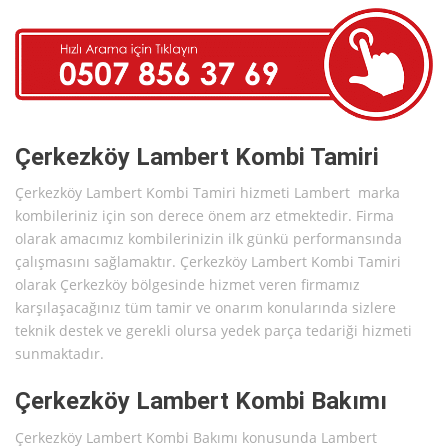
Çerkezköy Lambert Kombi Tamiri
Çerkezköy Lambert Kombi Tamiri hizmeti Lambert marka
kombileriniz için son derece önem arz etmektedir. Firma
olarak amacımız kombilerinizin ilk günkü performansında
çalışmasını sağlamaktır. Çerkezköy Lambert Kombi Tamiri
olarak Çerkezköy bölgesinde hizmet veren firmamız
karşılaşacağınız tüm tamir ve onarım konularında sizlere
teknik destek ve gerekli olursa yedek parça tedariği hizmeti
sunmaktadır.
Çerkezköy Lambert Kombi Bakımı
Çerkezköy Lambert Kombi Bakımı konusunda Lambert