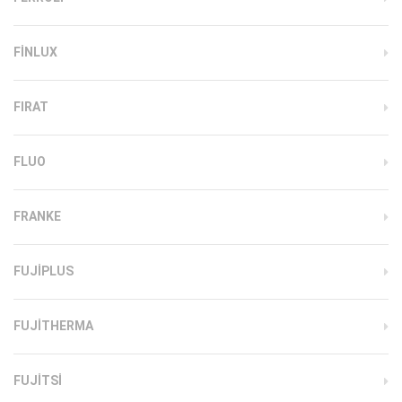
FINLUX
FIRAT
FLUO
FRANKE
FUJIPLUS
FUJITHERMA
FUJITSI