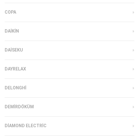
COPA
DAIKIN
DAISEKU
DAYRELAX
DELONGHI
DEMIRDÖKÜM
DIAMOND ELECTRIC