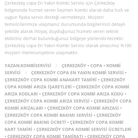
Çerkezköy copa En Yakın Kombi Servisi için Çerkezköy
bölgesinde hizmet veren Seymen Kombi olarak daha hızlı ve
uygun fiyata servis desteği vermekteyiz. Müşteri
temsilcilerimize ulaşmanız durumunda bilgilerinizi detaylı
şekilde alarak ihtiyaç duyduğunuz hizmeti veren teknik
ekibimiz derhal bulunduğunuz bölgeye yönlendirilecektir.
Çerkezköy copa En Yakın Kombi Servisi olarak amacımız %100
müşteri memnuniyetine ulaşmaktır.
YAZAN:
KOMBISERVISI
/
ÇERKEZKÖY
•
COPA
•
KOMBI
SERVISI
/
ÇERKEZKÖY COPA EN YAKIN KOMBI SERVISI
•
ÇERKEZKÖY COPA KOMBI ANAKART TAMIRI
•
ÇERKEZKÖY
COPA KOMBI ARIZA İŞARETLERI
•
ÇERKEZKÖY COPA KOMBI
ARIZA KODLARI
•
ÇERKEZKÖY COPA KOMBI ARIZA KODU
•
ÇERKEZKÖY COPA KOMBI ARIZA SERVISI
•
ÇERKEZKÖY COPA
KOMBI ARIZALARI
•
ÇERKEZKÖY COPA KOMBI ARIZASI
•
ÇERKEZKÖY COPA KOMBI BAKIMI SERVISI
•
ÇERKEZKÖY
COPA KOMBI BAKIMI ÜCRETI
•
ÇERKEZKÖY COPA KOMBI
KART TAMIRI
•
ÇERKEZKÖY COPA KOMBI SERVISI ÜCRETLERI
•
ÇERKEZKÖY COPA KOMBI TAMIRATI
•
ÇERKEZKÖY COPA