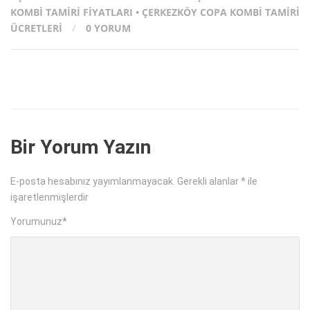
KOMBI TAMIRI FIYATLARI
•
ÇERKEZKÖY COPA KOMBI TAMIRI
ÜCRETLERI
/
0 YORUM
Bir Yorum Yazın
E-posta hesabınız yayımlanmayacak.
Gerekli alanlar
*
ile
işaretlenmişlerdir
Yorumunuz
*