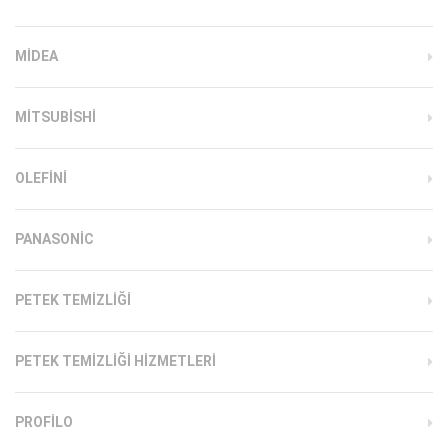
MIDEA
MITSUBISHI
OLEFINI
PANASONIC
PETEK TEMIZLIĞI
PETEK TEMIZLIĞI HIZMETLERI
PROFILO