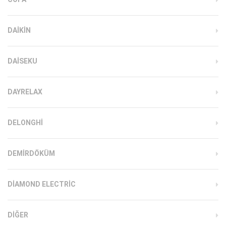
DAIKIN
DAISEKU
DAYRELAX
DELONGHI
DEMIRDÖKÜM
DIAMOND ELECTRIC
DIĞER