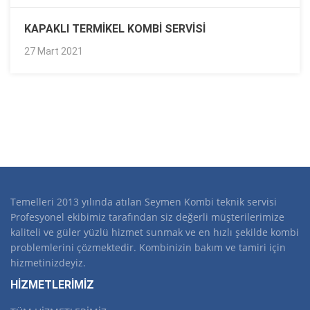
KAPAKLI TERMIKEL KOMBI SERVISI
27 Mart 2021
Temelleri 2013 yılında atılan Seymen Kombi teknik servisi
Profesyonel ekibimiz tarafından siz değerli müşterilerimize
kaliteli ve güler yüzlü hizmet sunmak ve en hızlı şekilde kombi
problemlerini çözmektedir. Kombinizin bakım ve tamiri için
hizmetinizdeyiz.
HİZMETLERİMİZ