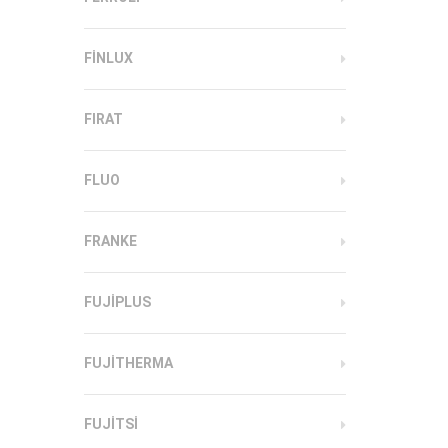
FINLUX
FIRAT
FLUO
FRANKE
FUJIPLUS
FUJITHERMA
FUJITSI