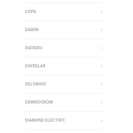
COPA
DAIKIN
DAISEKU
DAYRELAX
DELONGHI
DEMIRDÖKÜM
DIAMOND ELECTRIC