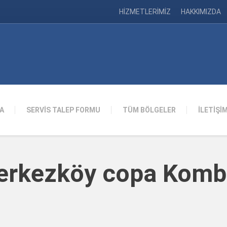
HİZMETLERİMİZ
HAKKIMIZDA
A
SERVİS TALEP FORMU
TÜM BÖLGELER
İLETİŞİ
Çerkezköy copa Kombi