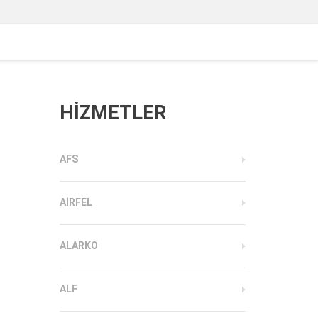
HİZMETLER
AFS
AIRFEL
ALARKO
ALF