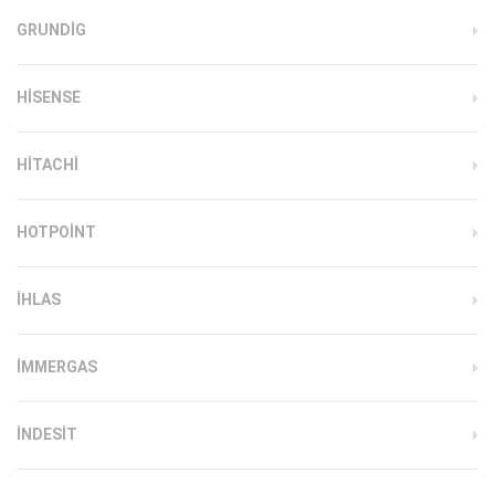
GRUNDIG
HISENSE
HITACHI
HOTPOINT
IHLAS
İMMERGAS
INDESIT