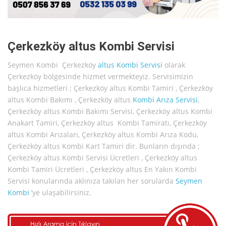
Çerkezköy altus Kombi Servisi
Seymen Kombi Çerkezköy
altus
Kombi Servisi
olarak
Çerkezköy bölgesinde hizmet vermekteyiz. Servisimizin
başlıca hizmetleri ; Çerkezköy altus Kombi Tamiri , Çerkezköy
altus Kombi Bakımı , Çerkezköy altus
Kombi Arıza Servisi
,
Çerkezköy altus Kombi Bakımı Servisi, Çerkezköy altus Kombi
Anakart Tamiri, Çerkezköy altus Kombi Tamiratı, Çerkezköy
altus Kombi Arızaları, Çerkezköy altus Kombi Arıza Kodu,
Çerkezköy altus Kombi Kart Tamiri dir. Bunların dışında ;
Çerkezköy altus Kombi Servisi Ücretleri , Çerkezköy altus
Kombi Tamiri Ücretleri , Çerkezköy altus En Yakın Kombi
Servisi konularında aklınıza takılan her sorularda
Seymen
Kombi
’ye ulaşabilirsiniz.