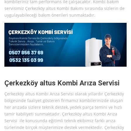
kombileriniz tam performans ile çalışacaktır. Kombi bakım
servisimiz Çerkezköy altus Kombi Bakımı sırasında sizlerin de
uygulayabileceği bakım önerileri sunmaktadır.
Çerkezköy altus Kombi Arıza Servisi
Çerkezköy altus Kombi Arıza Servisi olarak yıllardır Çerkezköy
bölgesinde faaliyet gösteren firmamız kombilerinizde oluşan
her arızada sizlere teknik destek, yedek parça temini ve hızlı
tamir kabiliyeti sunmaktadır. Çerkezköy altus Kombi Arıza
Servisi ile konusunda eğitimli teknik ekibimiz farklı arıza
türlerinde birçok müşterimize destek vermektedir. Çerkezköy