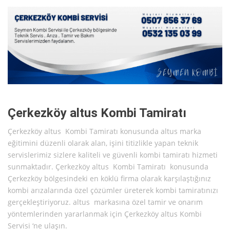
Çerkezköy altus Kombi Tamiratı
Çerkezköy altus Kombi Tamiratı konusunda altus marka
eğitimini düzenli olarak alan, işini titizlikle yapan teknik
servislerimiz sizlere kaliteli ve güvenli kombi tamiratı hizmeti
sunmaktadır. Çerkezköy altus Kombi Tamiratı konusunda
Çerkezköy bölgesindeki en köklü firma olarak karşılaştığınız
kombi arızalarında özel çözümler üreterek kombi tamiratınızı
gerçekleştiriyoruz. altus markasına özel tamir ve onarım
yöntemlerinden yararlanmak için Çerkezköy altus Kombi
Servisi ‘ne ulaşın.