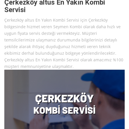
Çerkezköy altus En Yakın Kombi
Servisi
Çerkezköy altus En Yakın Kombi Servisi için Çerkezköy
bölgesinde hizmet veren Seymen Kombi olarak daha hızlı ve
uygun fiyata servis desteği vermekteyiz. Müşteri
temsilcilerimize ulaşmanız durumunda bilgilerinizi detaylı
şekilde alarak ihtiyaç duyduğunuz hizmeti veren teknik
ekibimiz derhal bulunduğunuz bölgeye yönlendirilecektir.
Çerkezköy altus En Yakın Kombi Servisi olarak amacımız %100
müşteri memnuniyetine ulaşmaktır.