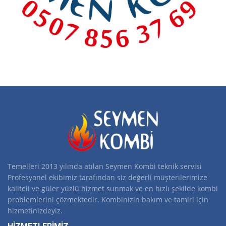
Temelleri 2013 yılında atılan Seymen Kombi teknik servisi
Profesyonel ekibimiz tarafından siz değerli müşterilerimize
kaliteli ve güler yüzlü hizmet sunmak ve en hızlı şekilde kombi
problemlerini çözmektedir. Kombinizin bakım ve tamiri için
hizmetinizdeyiz.