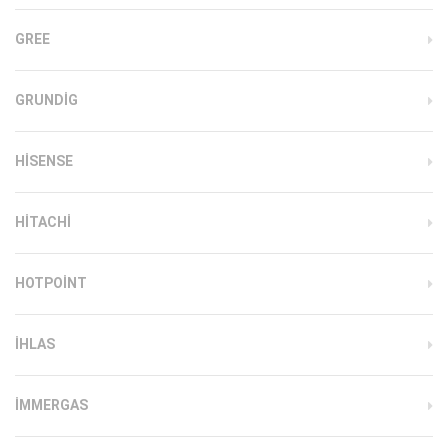
GREE
GRUNDIG
HISENSE
HITACHI
HOTPOINT
IHLAS
İMMERGAS