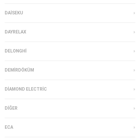
DAISEKU
DAYRELAX
DELONGHI
DEMIRDÖKÜM
DIAMOND ELECTRIC
DIĞER
ECA