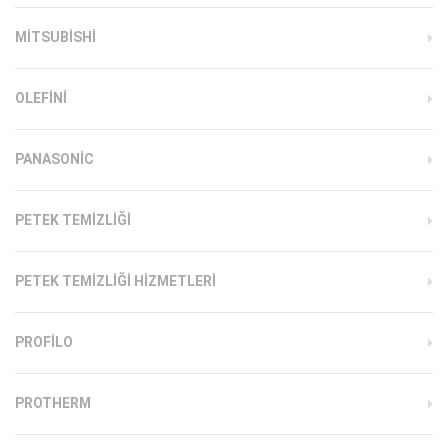
MITSUBISHI
OLEFINI
PANASONIC
PETEK TEMIZLIĞI
PETEK TEMIZLIĞI HIZMETLERI
PROFILO
PROTHERM