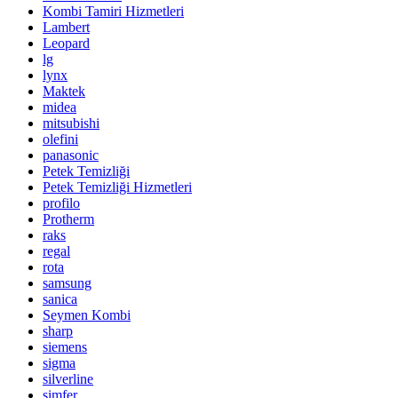
Kombi Tamiri Hizmetleri
Lambert
Leopard
lg
lynx
Maktek
midea
mitsubishi
olefini
panasonic
Petek Temizliği
Petek Temizliği Hizmetleri
profilo
Protherm
raks
regal
rota
samsung
sanica
Seymen Kombi
sharp
siemens
sigma
silverline
simfer