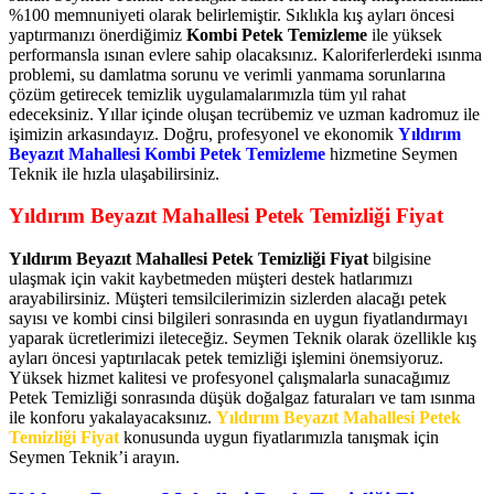
%100 memnuniyeti olarak belirlemiştir. Sıklıkla kış ayları öncesi
yaptırmanızı önerdiğimiz
Kombi Petek Temizleme
ile yüksek
performansla ısınan evlere sahip olacaksınız. Kaloriferlerdeki ısınma
problemi, su damlatma sorunu ve verimli yanmama sorunlarına
çözüm getirecek temizlik uygulamalarımızla tüm yıl rahat
edeceksiniz. Yıllar içinde oluşan tecrübemiz ve uzman kadromuz ile
işimizin arkasındayız. Doğru, profesyonel ve ekonomik
Yıldırım
Beyazıt Mahallesi Kombi Petek Temizleme
hizmetine Seymen
Teknik ile hızla ulaşabilirsiniz.
Yıldırım Beyazıt Mahallesi Petek Temizliği Fiyat
Yıldırım Beyazıt Mahallesi Petek Temizliği Fiyat
bilgisine
ulaşmak için vakit kaybetmeden müşteri destek hatlarımızı
arayabilirsiniz. Müşteri temsilcilerimizin sizlerden alacağı petek
sayısı ve kombi cinsi bilgileri sonrasında en uygun fiyatlandırmayı
yaparak ücretlerimizi ileteceğiz. Seymen Teknik olarak özellikle kış
ayları öncesi yaptırılacak petek temizliği işlemini önemsiyoruz.
Yüksek hizmet kalitesi ve profesyonel çalışmalarla sunacağımız
Petek Temizliği sonrasında düşük doğalgaz faturaları ve tam ısınma
ile konforu yakalayacaksınız.
Yıldırım Beyazıt Mahallesi Petek
Temizliği Fiyat
konusunda uygun fiyatlarımızla tanışmak için
Seymen Teknik’i arayın.