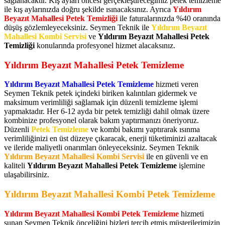
sağlanacaktır. Kış ayları öncesi gerçekleştireceğimiz petek temizleme
ile kış aylarınızda doğru şekilde ısınacaksınız. Ayrıca
Yıldırım
Beyazıt Mahallesi Petek Temizliği
ile faturalarınızda %40 oranında
düşüş gözlemleyeceksiniz. Seymen Teknik ile
Yıldırım Beyazıt
Mahallesi Kombi Servisi
ve
Yıldırım Beyazıt Mahallesi Petek
Temizliği
konularında profesyonel hizmet alacaksınız.
Yıldırım Beyazıt Mahallesi Petek Temizleme
Yıldırım Beyazıt Mahallesi Petek Temizleme
hizmeti veren
Seymen Teknik petek içindeki biriken kalıntıları gidermek ve
maksimum verimliliği sağlamak için düzenli temizleme işlemi
yapmaktadır. Her 6-12 ayda bir petek temizliği dahil olmak üzere
kombinize profesyonel olarak bakım yaptırmanızı öneriyoruz.
Düzenli
Petek Temizleme
ve kombi bakımı yaptırarak ısınma
verimliliğinizi en üst düzeye çıkaracak, enerji tüketiminizi azaltacak
ve ileride maliyetli onarımları önleyeceksiniz. Seymen Teknik
Yıldırım Beyazıt Mahallesi Kombi Servisi
ile en güvenli ve en
kaliteli
Yıldırım Beyazıt Mahallesi Petek Temizleme
işlemine
ulaşabilirsiniz.
Yıldırım Beyazıt Mahallesi Kombi Petek Temizleme
Yıldırım Beyazıt Mahallesi Kombi Petek Temizleme
hizmeti
sunan Seymen Teknik önceliğini bizleri tercih etmiş müşterilerimizin