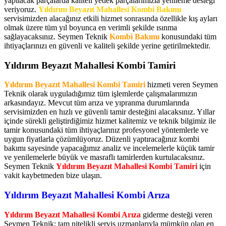
yapılacak parçalarda kaliteli yedek parçalarımızla yenileme desteği
veriyoruz.
Yıldırım Beyazıt Mahallesi Kombi Bakımı
servisimizden alacağınız etkili hizmet sonrasında özellikle kış ayları
olmak üzere tüm yıl boyunca en verimli şekilde ısınma
sağlayacaksınız. Seymen Teknik
Kombi Bakımı
konusundaki tüm
ihtiyaçlarınızı en güvenli ve kaliteli şekilde yerine getirilmektedir.
Yıldırım Beyazıt Mahallesi Kombi Tamiri
Yıldırım Beyazıt Mahallesi Kombi Tamiri
hizmeti veren Seymen
Teknik olarak uyguladığımız tüm işlemlerde çalışmalarımızın
arkasındayız. Mevcut tüm arıza ve yıpranma durumlarında
servisimizden en hızlı ve güvenli tamir desteğini alacaksınız. Yıllar
içinde sürekli geliştirdiğimiz hizmet kalitemiz ve teknik bilgimiz ile
tamir konusundaki tüm ihtiyaçlarınız profesyonel yöntemlerle ve
uygun fiyatlarla çözümlüyoruz. Düzenli yaptıracağınız kombi
bakımı sayesinde yapacağımız analiz ve incelemelerle küçük tamir
ve yenilemelerle büyük ve masraflı tamirlerden kurtulacaksınız.
Seymen Teknik
Yıldırım Beyazıt Mahallesi Kombi Tamiri
için
vakit kaybetmeden bize ulaşın.
Yıldırım Beyazıt Mahallesi Kombi Arıza
Yıldırım Beyazıt Mahallesi Kombi Arıza
giderme desteği veren
Seymen Teknik; tam nitelikli servis uzmanlarıyla mümkün olan en