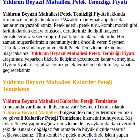
Yıldırım Beyazıt Mahallesi Petek Temizliği Fiyatı
Yıldırım Beyazıt Mahallesi Petek Temizliği Fiyatı
hakkında
firmamızdan bilgi almak için 7/24 aktif olan whatsapp destek
hatlarımıza yazabilirsiniz. Petek adedi, petek türü, kombi modeli gibi
farklılıklardan dolayı oluşacak ücretlerimiz ile ilgili müşteri
temsilcilerimiz sizlere doğru fiyat bilgisini aktaracaklardır. Her
zaman müşterilerimizin memnuniyetine öncelik veren Seymen
Teknik sayesinde uygun ve etkili Petek Temizleme hizmetine
ulaşacaksınız.
Yıldırım Beyazıt Mahallesi Petek Temizliği Fiyatı
araştırması yaparken bizlerle iletişime geçemeden karar vermeyiniz.
Uygun fiyatlarla yaptıracağınız petek temizleme ile tüm kışı rahat
geçireceksiniz.
Yıldırım Beyazıt Mahallesi Kalorifer Peteği
Temizleme
Yıldırım Beyazıt Mahallesi Kalorifer Peteği Temizleme
konusunda yardıma mı ihtiyacınız var? Seymen Teknik olarak
Yıldırım Beyazıt Mahallesi
bölgesindeki müşterilerimize en hızlı
ve güvenli
Kalorifer Peteği Temizleme
hizmetini sunuyoruz. Kış
ayları öncesi yaptıracağınız temizleme ile kış aylarında daha verimli
şekilde ısınarak doğalgaz faturanızda da büyük ölçüde tasarruf
sağlayacaksınız. Tüm kombi ve petek modellerinde işlem yapan