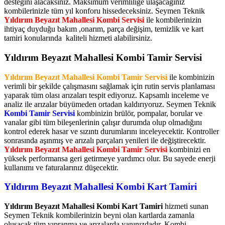
desteğini alacaksınız. Maksimum verimliliğe ulaşacağınız
kombilerinizle tüm yıl konforu hissedeceksiniz. Seymen Teknik
Yıldırım Beyazıt Mahallesi Kombi Servisi
ile kombilerinizin
ihtiyaç duyduğu bakım ,onarım, parça değişim, temizlik ve kart
tamiri konularında kaliteli hizmeti alabilirsiniz.
Yıldırım Beyazıt Mahallesi Kombi Tamir Servisi
Yıldırım Beyazıt Mahallesi Kombi Tamir Servisi
ile kombinizin
verimli bir şekilde çalışmasını sağlamak için rutin servis planlaması
yaparak tüm olası arızaları tespit ediyoruz. Kapsamlı inceleme ve
analiz ile arızalar büyümeden ortadan kaldırıyoruz. Seymen Teknik
Kombi Tamir Servisi
kombinizin brülör, pompalar, borular ve
vanalar gibi tüm bileşenlerinin çalışır durumda olup olmadığını
kontrol ederek hasar ve sızıntı durumlarını inceleyecektir. Kontroller
sonrasında aşınmış ve arızalı parçaları yenileri ile değiştirecektir.
Yıldırım Beyazıt Mahallesi Kombi Tamir Servisi
kombinizi en
yüksek performansa geri getirmeye yardımcı olur. Bu sayede enerji
kullanımı ve faturalarınız düşecektir.
Yıldırım Beyazıt Mahallesi Kombi Kart Tamiri
Yıldırım Beyazıt Mahallesi Kombi Kart Tamiri
hizmeti sunan
Seymen Teknik kombilerinizin beyni olan kartlarda zamanla
oluşacak tüm yıpranma ve arızalarda yanınızdadır. Kombi