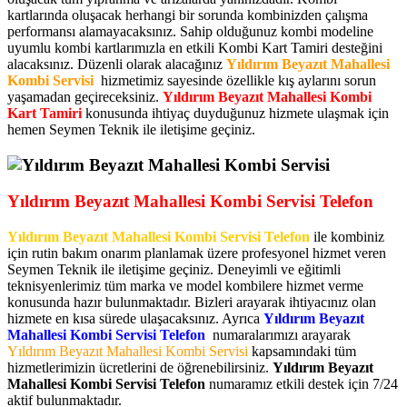
kartlarında oluşacak herhangi bir sorunda kombinizden çalışma
performansı alamayacaksınız. Sahip olduğunuz kombi modeline
uyumlu kombi kartlarımızla en etkili Kombi Kart Tamiri desteğini
alacaksınız. Düzenli olarak alacağınız
Yıldırım Beyazıt Mahallesi
Kombi Servisi
hizmetimiz sayesinde özellikle kış aylarını sorun
yaşamadan geçireceksiniz.
Yıldırım Beyazıt Mahallesi Kombi
Kart Tamiri
konusunda ihtiyaç duyduğunuz hizmete ulaşmak için
hemen Seymen Teknik ile iletişime geçiniz.
Yıldırım Beyazıt Mahallesi Kombi Servisi Telefon
Yıldırım Beyazıt Mahallesi Kombi Servisi Telefon
ile kombiniz
için rutin bakım onarım planlamak üzere profesyonel hizmet veren
Seymen Teknik ile iletişime geçiniz. Deneyimli ve eğitimli
teknisyenlerimiz tüm marka ve model kombilere hizmet verme
konusunda hazır bulunmaktadır. Bizleri arayarak ihtiyacınız olan
hizmete en kısa sürede ulaşacaksınız. Ayrıca
Yıldırım Beyazıt
Mahallesi Kombi Servisi Telefon
numaralarımızı arayarak
Yıldırım Beyazıt Mahallesi Kombi Servisi
kapsamındaki tüm
hizmetlerimizin ücretlerini de öğrenebilirsiniz.
Yıldırım Beyazıt
Mahallesi Kombi Servisi Telefon
numaramız etkili destek için 7/24
aktif bulunmaktadır.