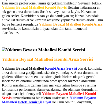
kısa sürede profesyonel tamiri gerçekleştirmektedir. Seymen Teknik
Yıldırım Beyazıt Mahallesi Kombi Servisi
iletişim hatlarımıza en
sık gelen arıza durumları; Sıcak su veya ısıtma kaybı, Kazandan
gelen sesler, Kombiden sızan ya da damlayan su; Kazan basındaki
alt ve üst durumlar ve kazanın ateşleme yapmama durumlarıdır. Tüm
bu ve benzeri sorunlarda
Yıldırım Beyazıt Mahallesi Kombi Arıza
servisimiz ile kombinizin ihtiyacı olan tüm tamir hizmetini
alacaksınız.
Yıldırım Beyazıt Mahallesi Kombi Arıza Servisi
Yıldırım Beyazıt Mahallesi
Kombi Arıza Servisi
olarak kombiniz
arıza durumuna geçtiği anda sizlerin yanındayız. Arıza durumunu
gözlemledikten sonra en kısa süre içinde bizlere ulaşarak gerekli
inceleme ve onarımı konusunda profesyonel hizmet alabilirsiniz.
Kombi arızalandığı zaman hem merkezi ısıtma hem de su ısıtma
konusunda performans alamayacaksınız. Bu olumsuz durumların
oluşmaması için deneyimli
Yıldırım Beyazıt Mahallesi Kombi
Servisi
uzmanlarımıza bir telefon uzaktasınız.
Yıldırım Beyazıt
Mahallesi
Petek Temizliği
Fiyat
ile uzun ömürlü, dayanıklı,