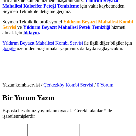
firmamız ile kaliteli hizmete ulaşabilirsiniz.
Yıldırım Beyazıt
Mahallesi Kalorifer Peteği Temizleme
için vakit kaybetmeden
Seymen Teknik ile iletişime geçiniz.
Seymen Teknik ile profesyonel
Yıldırım Beyazıt Mahallesi Kombi
Servisi
ve
Yıldırım Beyazıt Mahallesi Petek Temizliği
hizmeti
almak için
tıklayın
.
Yıldırım Beyazıt Mahallesi Kombi Servisi
ile ilgili diğer bilgiler için
google
üzerinden araştırmalar yapmanız da fayda sağlayacaktır.
Yazan:
kombiservisi
/
Çerkezköy Kombi Servisi
/
0 Yorum
Bir Yorum Yazın
E-posta hesabınız yayımlanmayacak.
Gerekli alanlar
*
ile
işaretlenmişlerdir