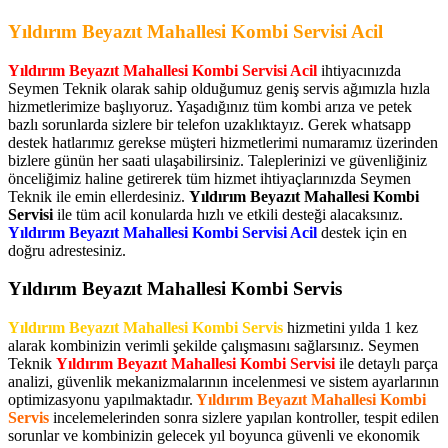
Yıldırım Beyazıt Mahallesi Kombi Servisi Acil
Yıldırım Beyazıt Mahallesi Kombi Servisi Acil
ihtiyacınızda
Seymen Teknik olarak sahip olduğumuz geniş servis ağımızla hızla
hizmetlerimize başlıyoruz. Yaşadığınız tüm kombi arıza ve petek
bazlı sorunlarda sizlere bir telefon uzaklıktayız. Gerek whatsapp
destek hatlarımız gerekse müşteri hizmetlerimi numaramız üzerinden
bizlere günün her saati ulaşabilirsiniz. Taleplerinizi ve güvenliğiniz
önceliğimiz haline getirerek tüm hizmet ihtiyaçlarınızda Seymen
Teknik ile emin ellerdesiniz.
Yıldırım Beyazıt Mahallesi Kombi
Servisi
ile tüm acil konularda hızlı ve etkili desteği alacaksınız.
Yıldırım Beyazıt Mahallesi Kombi Servisi Acil
destek için en
doğru adrestesiniz.
Yıldırım Beyazıt Mahallesi Kombi Servis
Yıldırım Beyazıt Mahallesi Kombi Servis
hizmetini yılda 1 kez
alarak kombinizin verimli şekilde çalışmasını sağlarsınız. Seymen
Teknik
Yıldırım Beyazıt Mahallesi Kombi Servisi
ile detaylı parça
analizi, güvenlik mekanizmalarının incelenmesi ve sistem ayarlarının
optimizasyonu yapılmaktadır.
Yıldırım Beyazıt Mahallesi Kombi
Servis
incelemelerinden sonra sizlere yapılan kontroller, tespit edilen
sorunlar ve kombinizin gelecek yıl boyunca güvenli ve ekonomik