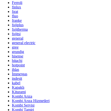
Ferroli
finlux
fırat
fluo
franke
fujiplus
fujitherma
fujitsi
general
general electric
gree
grundig
hisense
hitachi
hotpoint
ihlas
İmmergas
indesit
kabel
Kapaklı
Kiturami
Kombi Arıza
Kombi Arıza Hizmetleri
Kombi Servisi
Kombi Tamiri