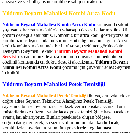
arızasız ve verimli çalışan kombilere sahip olacaksınız.
Yıldırım Beyazıt Mahallesi Kombi Arıza Kodu
Yıldırım Beyazıt Mahallesi Kombi Arıza Kodu
konusunda sıkıntı
yaşarsanız her zaman aktif olan whatsapp destek hatlarımız ile etkili
çözüm desteği alabilirsiniz. Kombiniz bir arıza kodu gösteriyorsa bu
kombinizin çalışmasında bir sorun tespit ettiği anlamına gelir. Arıza
kodu kombinizin ekranında bir harf ve sayı şeklince görülecektir.
Deneyimli Seymen Teknik
Yıldırım Beyazıt Mahallesi Kombi
Servisi
uzmanlarımız ile arıza kodunun oluşmasının nedenini ve
çözümü konusunda en doğru desteği alacaksınız.
Yıldırım Beyazıt
Mahallesi Kombi Arıza Kodu
çözümü için güvenilir adres Seymen
Teknik’tir.
Yıldırım Beyazıt Mahallesi Petek Temizliği
Yıldırım Beyazıt Mahallesi Petek Temizliği
ihtiyaçlarınızda tek ve
doğru adres Seymen Teknik’tir. Alacağınız Petek Temizliği
sayesinde tüm yıl evlerinizi en yüksek verimde ısıtacaksınız. Tüm
müşterilerimize düzenli yaptırılacak petek temizliği ile kazanacakları
avantajları aktarıyoruz. Bunlar; peteklerde oluşan bölgesel
soğumalar giderilecek, su sızması durumu ortadan kaldırılacak,
kombinizden ayarlanan ısının tüm peteklerde uygulanması