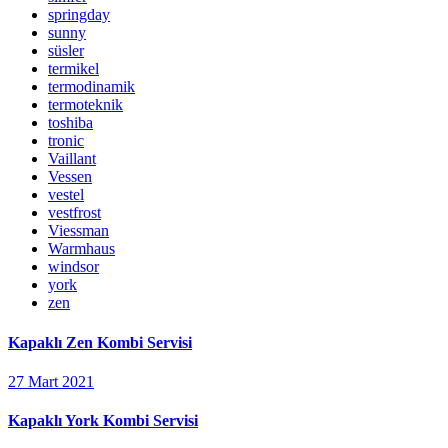
springday
sunny
süsler
termikel
termodinamik
termoteknik
toshiba
tronic
Vaillant
Vessen
vestel
vestfrost
Viessman
Warmhaus
windsor
york
zen
Kapaklı Zen Kombi Servisi
27 Mart 2021
Kapaklı York Kombi Servisi