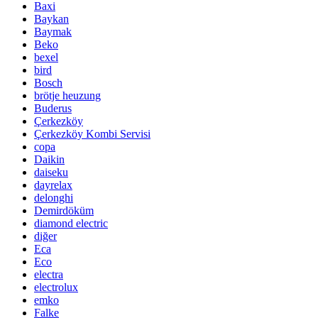
Baxi
Baykan
Baymak
Beko
bexel
bird
Bosch
brötje heuzung
Buderus
Çerkezköy
Çerkezköy Kombi Servisi
copa
Daikin
daiseku
dayrelax
delonghi
Demirdöküm
diamond electric
diğer
Eca
Eco
electra
electrolux
emko
Falke