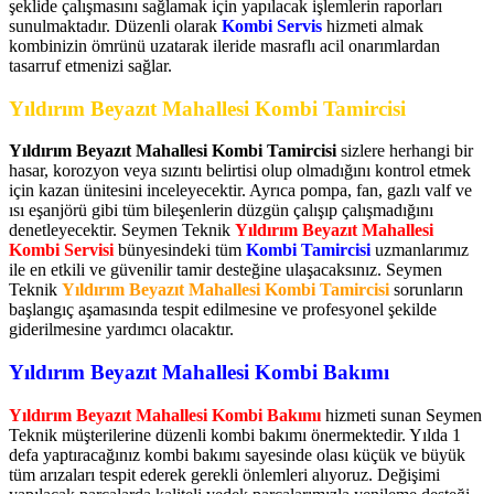
şeklide çalışmasını sağlamak için yapılacak işlemlerin raporları
sunulmaktadır. Düzenli olarak
Kombi Servis
hizmeti almak
kombinizin ömrünü uzatarak ileride masraflı acil onarımlardan
tasarruf etmenizi sağlar.
Yıldırım Beyazıt Mahallesi Kombi Tamircisi
Yıldırım Beyazıt Mahallesi Kombi Tamircisi
sizlere herhangi bir
hasar, korozyon veya sızıntı belirtisi olup olmadığını kontrol etmek
için kazan ünitesini inceleyecektir. Ayrıca pompa, fan, gazlı valf ve
ısı eşanjörü gibi tüm bileşenlerin düzgün çalışıp çalışmadığını
denetleyecektir. Seymen Teknik
Yıldırım Beyazıt Mahallesi
Kombi Servisi
bünyesindeki tüm
Kombi Tamircisi
uzmanlarımız
ile en etkili ve güvenilir tamir desteğine ulaşacaksınız. Seymen
Teknik
Yıldırım Beyazıt Mahallesi Kombi Tamircisi
sorunların
başlangıç aşamasında tespit edilmesine ve profesyonel şekilde
giderilmesine yardımcı olacaktır.
Yıldırım Beyazıt Mahallesi Kombi Bakımı
Yıldırım Beyazıt Mahallesi Kombi Bakımı
hizmeti sunan Seymen
Teknik müşterilerine düzenli kombi bakımı önermektedir. Yılda 1
defa yaptıracağınız kombi bakımı sayesinde olası küçük ve büyük
tüm arızaları tespit ederek gerekli önlemleri alıyoruz. Değişimi