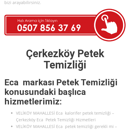
bizi arayabilirsiniz.
Çerkezköy Petek
Temizliği
Eca markası Petek Temizliği
konusundaki başlıca
hizmetlerimiz:
VELİKÖY MAHALLESİ Eca kalorifer petek temizliği –
Çerkezköy Eca Petek Temizliği Hizmetleri
VELİKÖY MAHALLESİ Eca petek temizliği gerekli mi –