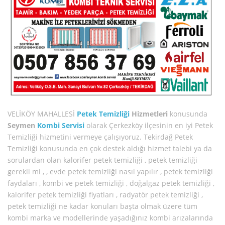
VELİKÖY MAHALLESİ
Petek Temizliği
Hizmetleri
konusunda
Seymen
Kombi Servisi
olarak Çerkezköy ilçesinin en iyi Petek
Temizliği hizmetini vermeye çalışıyoruz. Tekirdağ Petek
Temizliği konusunda en çok destek aldığı hizmet talebi ya da
sorulardan olan kalorifer petek temizliği , petek temizliği
gerekli mi , , evde petek temizliği nasıl yapılır , petek temizliği
faydaları , kombi ve petek temizliği , doğalgaz petek temizliği ,
kalorifer petek temizliği fiyatları , radyatör petek temizliği ,
petek temizliği ne kadar konuları başta olmak üzere tüm
kombi marka ve modellerinde yaşadığınız kombi arızalarında