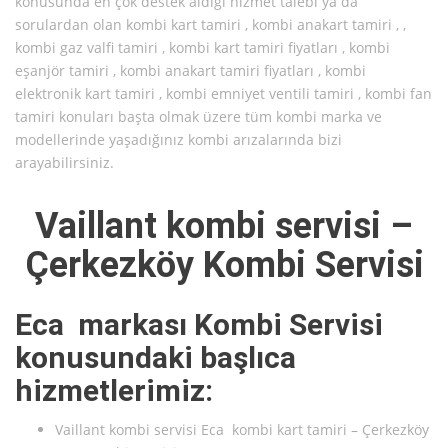
konusunda en çok destek aldığı hizmet talebi ya da
sorulardan olan kombi kart tamiri , kombi anakart tamiri , ,
kombi gaz valfi tamiri , kombi kart tamiri fiyatları , kombi
eşanjör tamiri , kombi anakart tamiri fiyatları , kombi
elektronik kart tamiri , kombi emniyet ventili tamiri , kombi fan
tamiri konuları başta olmak üzere tüm kombi marka ve
modellerinde yaşadığınız kombi arızalarında bizi
arayabilirsiniz.
Vaillant kombi servisi –
Çerkezköy Kombi Servisi
Eca markası Kombi Servisi
konusundaki başlıca
hizmetlerimiz:
Vaillant kombi servisi Eca kombi kart tamiri – Çerkezköy