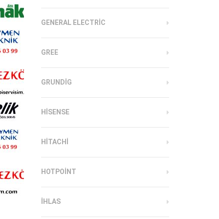
GENERAL ELECTRIC
GREE
GRUNDIG
HISENSE
HITACHI
HOTPOINT
IHLAS