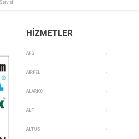
Servisi
HİZMETLER
AFS
AIRFEL
ALARKO
ALF
ALTUS