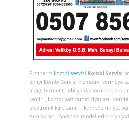
Protherm
kombi servisi
Kombi Servisi
k
en iyi Kombi Servisi hizmetini vermeye ç
aldığı hizmet talebi ya da sorulardan olan
tamiri , kombi kart tamiri fiyatları , komb
elektronik kart tamiri , kombi emniyet ven
tüm kombi marka ve modellerinde yaşadığı