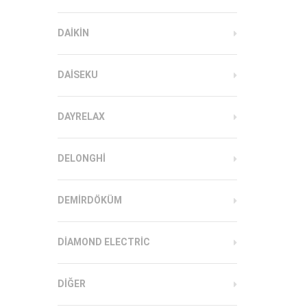
DAIKIN
DAISEKU
DAYRELAX
DELONGHI
DEMIRDÖKÜM
DIAMOND ELECTRIC
DIĞER