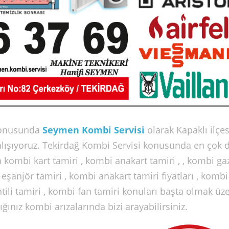
onusunda
Seymen Kombi Servisi
olarak Kapaklı ilçes
alışıyoruz. Tekirdağ Kombi Servisi konusunda en çok 
 kombi kart tamiri , kombi anakart tamiri , , kombi gaz
i eşanjör tamiri , kombi anakart tamiri fiyatları , kombi
tili tamiri , kombi fan tamiri konuları başta olmak üz
nız kombi arızalarında bizi arayabilirsiniz.