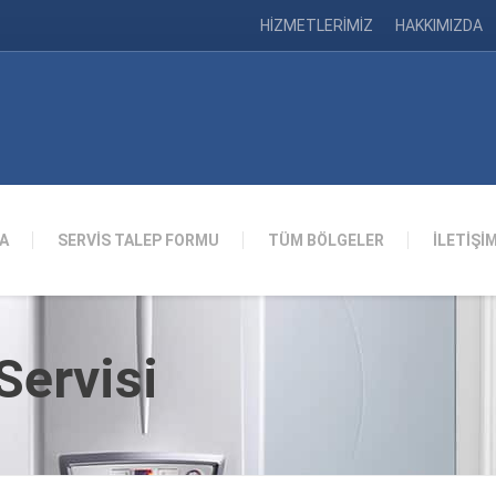
HİZMETLERİMİZ
HAKKIMIZDA
A
SERVİS TALEP FORMU
TÜM BÖLGELER
İLETİŞİ
ervisi