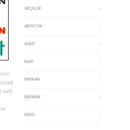
ARÇELIK
ARISTON
AUER
BAXI
inin
BAYKAN
destek
 valfi
BAYMAK
ere
BEKO