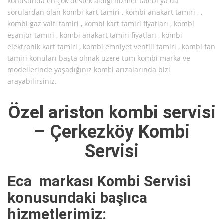
konusunda en çok destek aldığı hizmet talebi ya da
sorulardan olan kombi kart tamiri , kombi anakart tamiri , ,
kombi gaz valfi tamiri , kombi kart tamiri fiyatları , kombi
eşanjör tamiri , kombi anakart tamiri fiyatları , kombi
elektronik kart tamiri , kombi emniyet ventili tamiri , kombi fan
tamiri konuları başta olmak üzere tüm kombi marka ve
modellerinde yaşadığınız kombi arızalarında bizi
arayabilirsiniz.
Özel ariston kombi servisi
– Çerkezköy Kombi
Servisi
Eca markası Kombi Servisi
konusundaki başlıca
hizmetlerimiz: