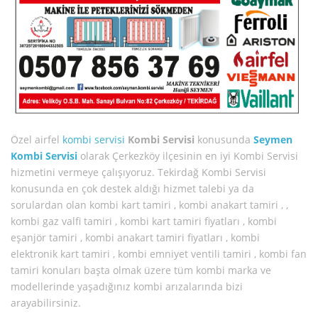
Özel airfel
kombi servisi
Kombi Servisi
konusunda
Seymen
Kombi Servisi
olarak Çerkezköy ilçesinin en iyi Kombi Servisi
hizmetini vermeye çalışıyoruz. Tekirdağ Kombi Servisi
konusunda en çok destek aldığı hizmet talebi ya da
sorulardan olan kombi kart tamiri , kombi anakart tamiri , ,
kombi gaz valfi tamiri , kombi kart tamiri fiyatları , kombi
eşanjör tamiri , kombi anakart tamiri fiyatları , kombi
elektronik kart tamiri , kombi emniyet ventili tamiri , kombi fan
tamiri konuları başta olmak üzere tüm kombi marka ve
modellerinde yaşadığınız kombi arızalarında bizi
arayabilirsiniz.