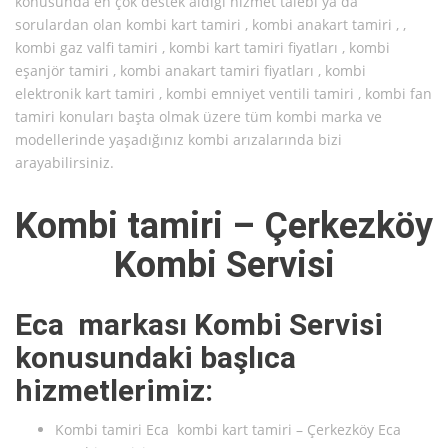
konusunda en çok destek aldığı hizmet talebi ya da
sorulardan olan kombi kart tamiri , kombi anakart tamiri , ,
kombi gaz valfi tamiri , kombi kart tamiri fiyatları , kombi
eşanjör tamiri , kombi anakart tamiri fiyatları , kombi
elektronik kart tamiri , kombi emniyet ventili tamiri , kombi fan
tamiri konuları başta olmak üzere tüm kombi marka ve
modellerinde yaşadığınız kombi arızalarında bizi
arayabilirsiniz.
Kombi tamiri – Çerkezköy
Kombi Servisi
Eca markası Kombi Servisi
konusundaki başlıca
hizmetlerimiz:
Kombi tamiri Eca kombi kart tamiri – Çerkezköy Eca