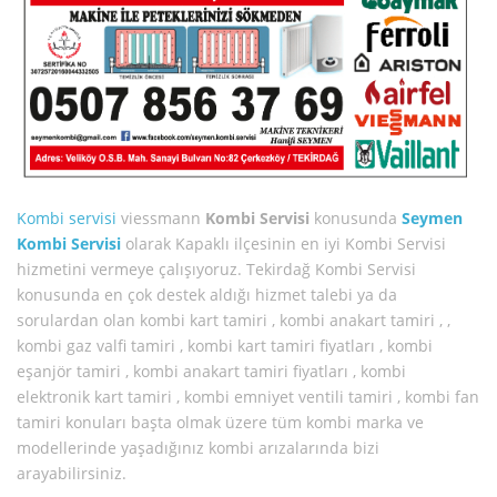
Kombi servisi
viessmann
Kombi Servisi
konusunda
Seymen
Kombi Servisi
olarak Kapaklı ilçesinin en iyi Kombi Servisi
hizmetini vermeye çalışıyoruz. Tekirdağ Kombi Servisi
konusunda en çok destek aldığı hizmet talebi ya da
sorulardan olan kombi kart tamiri , kombi anakart tamiri , ,
kombi gaz valfi tamiri , kombi kart tamiri fiyatları , kombi
eşanjör tamiri , kombi anakart tamiri fiyatları , kombi
elektronik kart tamiri , kombi emniyet ventili tamiri , kombi fan
tamiri konuları başta olmak üzere tüm kombi marka ve
modellerinde yaşadığınız kombi arızalarında bizi
arayabilirsiniz.