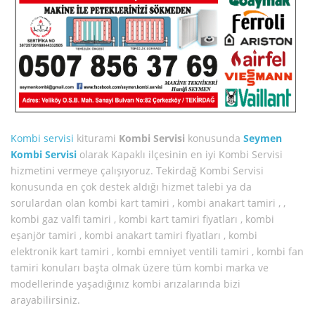
Kombi servisi
kiturami
Kombi Servisi
konusunda
Seymen
Kombi Servisi
olarak Kapaklı ilçesinin en iyi Kombi Servisi
hizmetini vermeye çalışıyoruz. Tekirdağ Kombi Servisi
konusunda en çok destek aldığı hizmet talebi ya da
sorulardan olan kombi kart tamiri , kombi anakart tamiri , ,
kombi gaz valfi tamiri , kombi kart tamiri fiyatları , kombi
eşanjör tamiri , kombi anakart tamiri fiyatları , kombi
elektronik kart tamiri , kombi emniyet ventili tamiri , kombi fan
tamiri konuları başta olmak üzere tüm kombi marka ve
modellerinde yaşadığınız kombi arızalarında bizi
arayabilirsiniz.