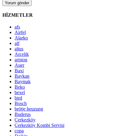
HİZMETLER
afs
Airfel
Alarko
alf
altus
Arçelik
ariston
Auer
Baxi
Baykan
Baymak
Beko
bexel
bird
Bosch
brötje heuzung
Buderus
Çerkezköy
Çerkezköy Kombi Servisi
copa