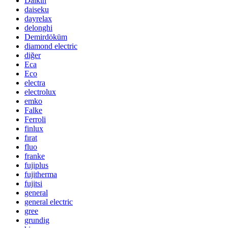
Daikin
daiseku
dayrelax
delonghi
Demirdöküm
diamond electric
diğer
Eca
Eco
electra
electrolux
emko
Falke
Ferroli
finlux
fırat
fluo
franke
fujiplus
fujitherma
fujitsi
general
general electric
gree
grundig