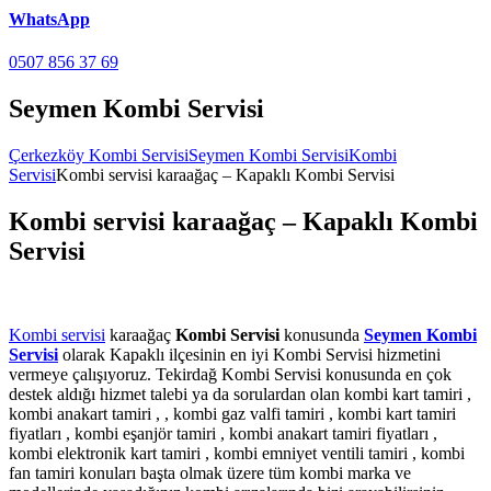
WhatsApp
0507 856 37 69
Seymen Kombi Servisi
Çerkezköy Kombi Servisi
Seymen Kombi Servisi
Kombi
Servisi
Kombi servisi karaağaç – Kapaklı Kombi Servisi
Kombi servisi karaağaç – Kapaklı Kombi
Servisi
Kombi servisi
karaağaç
Kombi Servisi
konusunda
Seymen Kombi
Servisi
olarak Kapaklı ilçesinin en iyi Kombi Servisi hizmetini
vermeye çalışıyoruz. Tekirdağ Kombi Servisi konusunda en çok
destek aldığı hizmet talebi ya da sorulardan olan kombi kart tamiri ,
kombi anakart tamiri , , kombi gaz valfi tamiri , kombi kart tamiri
fiyatları , kombi eşanjör tamiri , kombi anakart tamiri fiyatları ,
kombi elektronik kart tamiri , kombi emniyet ventili tamiri , kombi
fan tamiri konuları başta olmak üzere tüm kombi marka ve