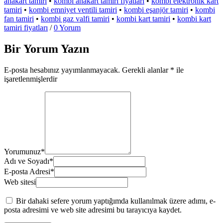
anakart tamiri
•
kombi anakart tamiri fiyatları
•
kombi elektronik kart
tamiri
•
kombi emniyet ventili tamiri
•
kombi eşanjör tamiri
•
kombi
fan tamiri
•
kombi gaz valfi tamiri
•
kombi kart tamiri
•
kombi kart
tamiri fiyatları
/
0 Yorum
Bir Yorum Yazın
E-posta hesabınız yayımlanmayacak.
Gerekli alanlar
*
ile
işaretlenmişlerdir
Yorumunuz
*
Adı ve Soyadı
*
E-posta Adresi
*
Web sitesi
Bir dahaki sefere yorum yaptığımda kullanılmak üzere adımı, e-
posta adresimi ve web site adresimi bu tarayıcıya kaydet.