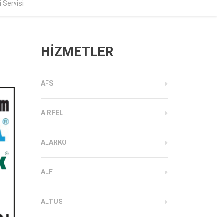
 Servisi
HİZMETLER
AFS
AIRFEL
ALARKO
ALF
ALTUS