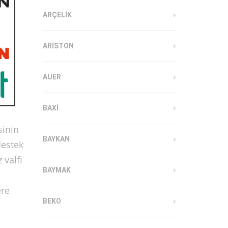
ARÇELIK
ARISTON
AUER
BAXI
sinin
BAYKAN
destek
 valfi
BAYMAK
ere
BEKO