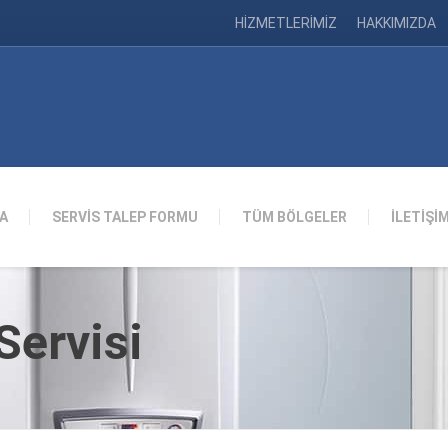
HİZMETLERİMİZ
HAKKIMIZDA
A
SERVİS TALEP FORMU
TÜM BÖLGELER
İLETİŞİ
ervisi