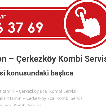
ton – Çerkezköy Kombi Servi
si konusundaki başlıca
t tamiri – Çerkezköy Eca Kombi Servisi
kart tamiri – Çerkezköy Eca Kombi Servisi
öy Eca Kombi Servisi