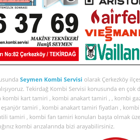
usunda
Seymen Kombi Servisi
olarak Çerkezköy ilçe
alışıyoruz. Tekirdağ Kombi Servisi konusunda en çok 
 kombi kart tamiri , kombi anakart tamiri , , kombi gaz
i eşanjör tamiri , kombi anakart tamiri fiyatları , kombi
tili tamiri , kombi fan tamiri konuları başta olmak üz
nız kombi arızalarında bizi arayabilirsiniz.