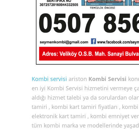
Kombi servisi
ariston
Kombi Servisi
kon
en iyi Kombi Servisi hizmetini vermeye ç
aldığı hizmet talebi ya da sorulardan olan
tamiri , kombi kart tamiri fiyatları , komb
elektronik kart tamiri , kombi emniyet ven
tüm kombi marka ve modellerinde yaşadığı