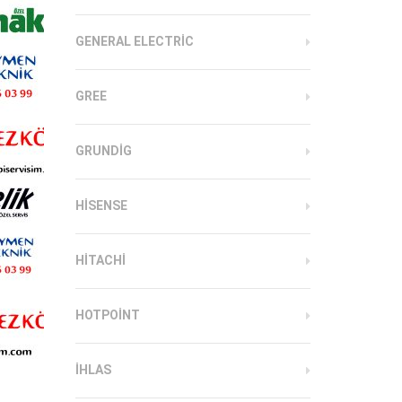
GENERAL ELECTRIC
GREE
GRUNDIG
HISENSE
HITACHI
HOTPOINT
IHLAS