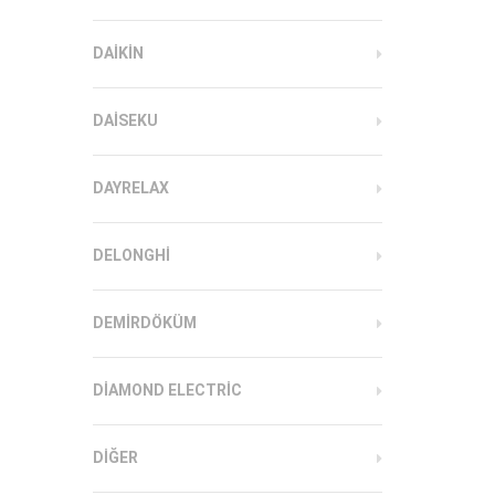
DAIKIN
DAISEKU
DAYRELAX
DELONGHI
DEMIRDÖKÜM
DIAMOND ELECTRIC
DIĞER