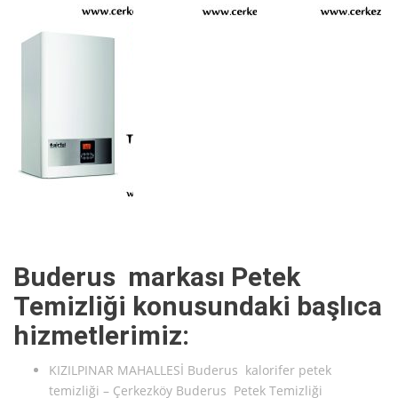
Buderus markası Petek
Temizliği konusundaki başlıca
hizmetlerimiz:
KIZILPINAR MAHALLESİ Buderus kalorifer petek
temizliği – Çerkezköy Buderus Petek Temizliği