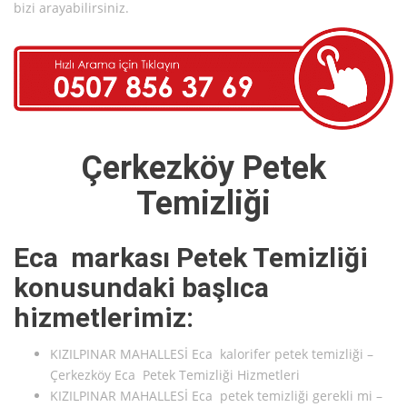
bizi arayabilirsiniz.
Çerkezköy Petek
Temizliği
Eca markası Petek Temizliği
konusundaki başlıca
hizmetlerimiz:
KIZILPINAR MAHALLESİ Eca kalorifer petek temizliği –
Çerkezköy Eca Petek Temizliği Hizmetleri
KIZILPINAR MAHALLESİ Eca petek temizliği gerekli mi –