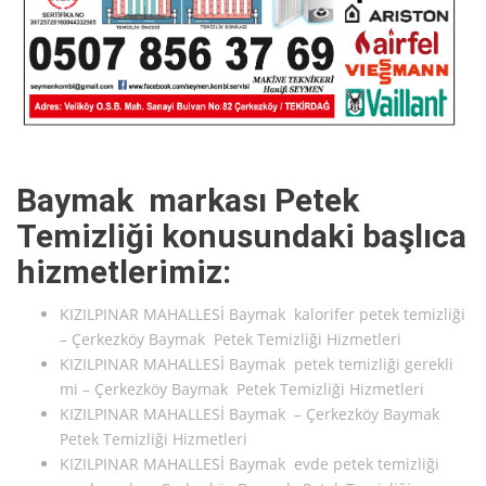
Baymak markası Petek
Temizliği konusundaki başlıca
hizmetlerimiz:
KIZILPINAR MAHALLESİ Baymak kalorifer petek temizliği
– Çerkezköy Baymak Petek Temizliği Hizmetleri
KIZILPINAR MAHALLESİ Baymak petek temizliği gerekli
mi – Çerkezköy Baymak Petek Temizliği Hizmetleri
KIZILPINAR MAHALLESİ Baymak – Çerkezköy Baymak
Petek Temizliği Hizmetleri
KIZILPINAR MAHALLESİ Baymak evde petek temizliği