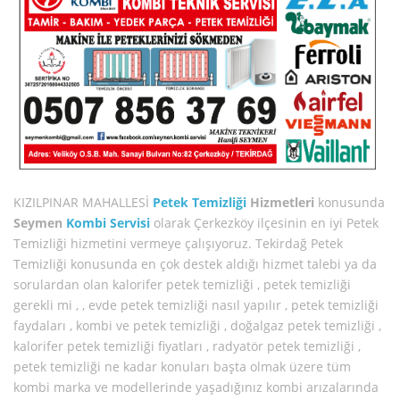
KIZILPINAR MAHALLESİ
Petek Temizliği
Hizmetleri
konusunda
Seymen
Kombi Servisi
olarak Çerkezköy ilçesinin en iyi Petek
Temizliği hizmetini vermeye çalışıyoruz. Tekirdağ Petek
Temizliği konusunda en çok destek aldığı hizmet talebi ya da
sorulardan olan kalorifer petek temizliği , petek temizliği
gerekli mi , , evde petek temizliği nasıl yapılır , petek temizliği
faydaları , kombi ve petek temizliği , doğalgaz petek temizliği ,
kalorifer petek temizliği fiyatları , radyatör petek temizliği ,
petek temizliği ne kadar konuları başta olmak üzere tüm
kombi marka ve modellerinde yaşadığınız kombi arızalarında