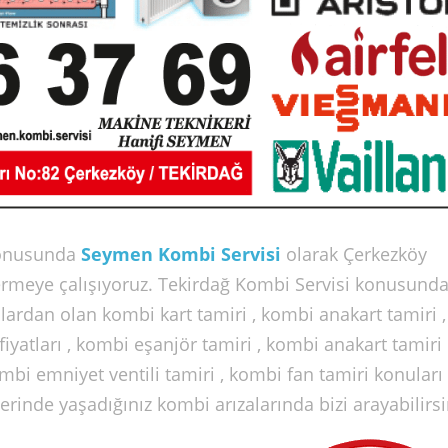
onusunda
Seymen Kombi Servisi
olarak Çerkezköy
 vermeye çalışıyoruz. Tekirdağ Kombi Servisi konusund
lardan olan kombi kart tamiri , kombi anakart tamiri , 
fiyatları , kombi eşanjör tamiri , kombi anakart tamiri
kombi emniyet ventili tamiri , kombi fan tamiri konuları
nde yaşadığınız kombi arızalarında bizi arayabilirsi