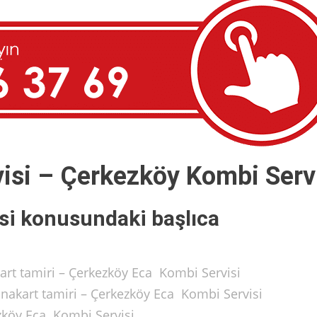
visi – Çerkezköy Kombi Serv
si konusundaki başlıca
art tamiri – Çerkezköy Eca Kombi Servisi
anakart tamiri – Çerkezköy Eca Kombi Servisi
ezköy Eca Kombi Servisi