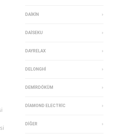
DAIKIN
DAISEKU
DAYRELAX
DELONGHI
DEMIRDÖKÜM
DIAMOND ELECTRIC
si
DIĞER
si