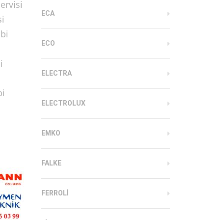
ervisi
ECA
si
mbi
ECO
i
ELECTRA
bi
ELECTROLUX
EMKO
FALKE
FERROLI