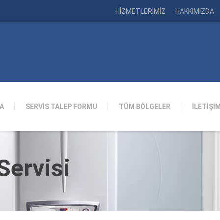
HİZMETLERİMİZ
HAKKIMIZDA
A
SERVİS TALEP FORMU
TÜM BÖLGELER
İLETİŞİ
ervisi