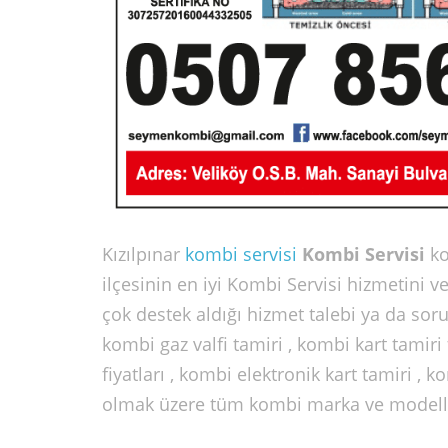
Kızılpınar
kombi servisi
Kombi Servisi
k
ilçesinin en iyi Kombi Servisi hizmetini
çok destek aldığı hizmet talebi ya da soru
kombi gaz valfi tamiri , kombi kart tamiri 
fiyatları , kombi elektronik kart tamiri , 
olmak üzere tüm kombi marka ve modelleri