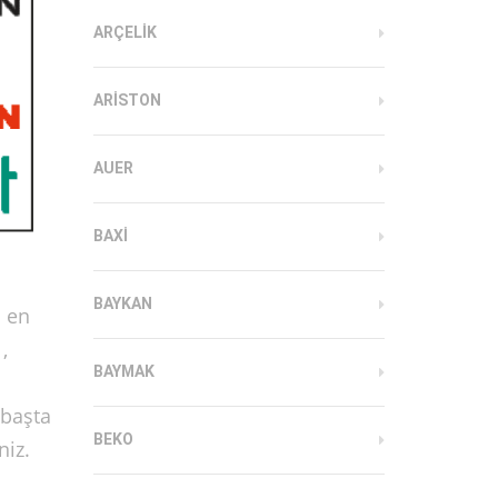
ARÇELIK
ARISTON
AUER
BAXI
BAYKAN
a en
,
BAYMAK
 başta
BEKO
niz.