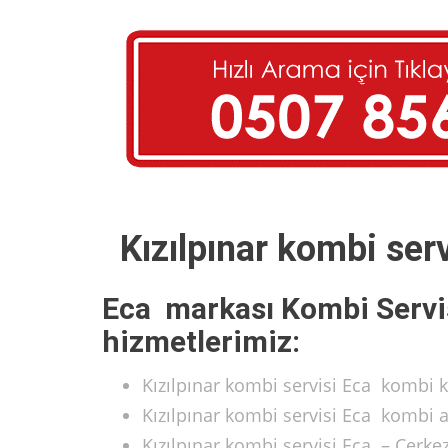
Kızılpınar kombi ser
Eca markası Kombi Servi
hizmetlerimiz:
Kızılpınar kombi servisi Eca kombi k
Kızılpınar kombi servisi Eca kombi 
Kızılpınar kombi servisi Eca – Çerk