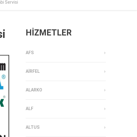
bi Servisi
si
HİZMETLER
AFS
AIRFEL
ALARKO
ALF
ALTUS