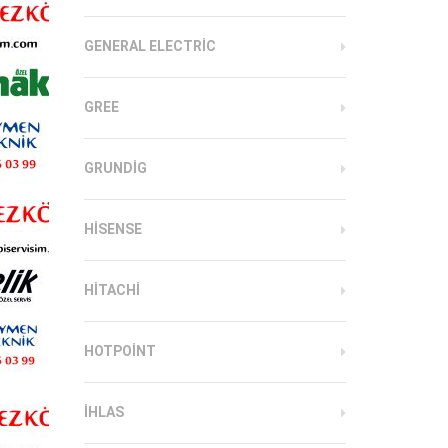
GENERAL ELECTRIC
GREE
GRUNDIG
HISENSE
HITACHI
HOTPOINT
IHLAS