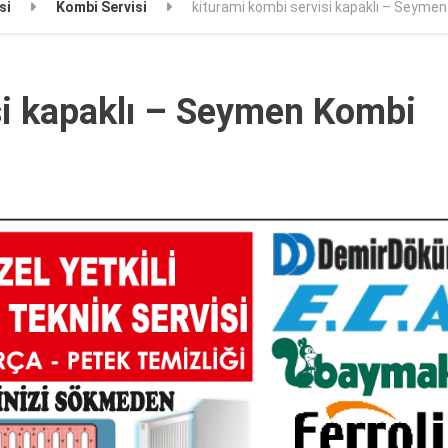
si
Kombi Servisi
kiturami kombi servisi kapaklı – Seymen
si kapaklı – Seymen Kombi