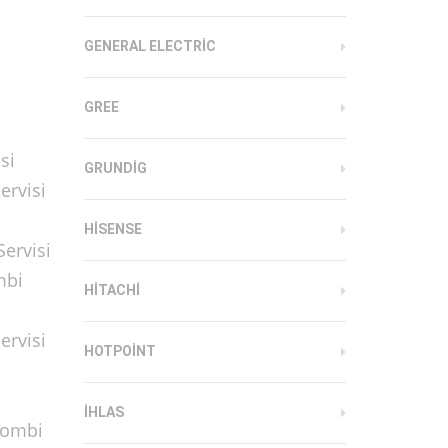
GENERAL ELECTRIC
GREE
si
GRUNDIG
ervisi
HISENSE
ervisi
mbi
HITACHI
ervisi
HOTPOINT
IHLAS
Kombi