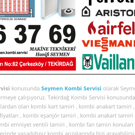
visi
konusunda
Seymen Kombi Servisi
olarak Seym
 vermeye çalışıyoruz. Tekirdağ Kombi Servisi konusund
lardan olan kombi kart tamiri , kombi anakart tamiri , 
fiyatları , kombi eşanjör tamiri , kombi anakart tamiri
kombi emniyet ventili tamiri , kombi fan tamiri konuları
nde yaşadığınız kombi arızalarında bizi arayabilirsi