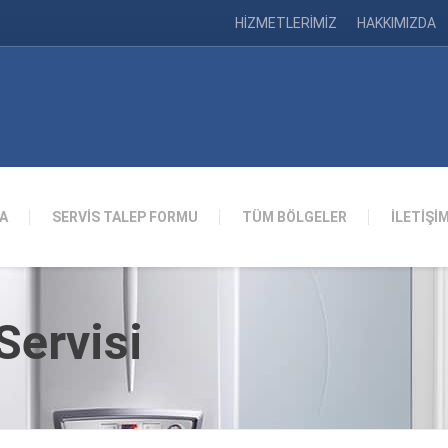
HİZMETLERİMİZ
HAKKIMIZDA
A
SERVİS TALEP FORMU
TÜM BÖLGELER
İLETİŞİ
ervisi