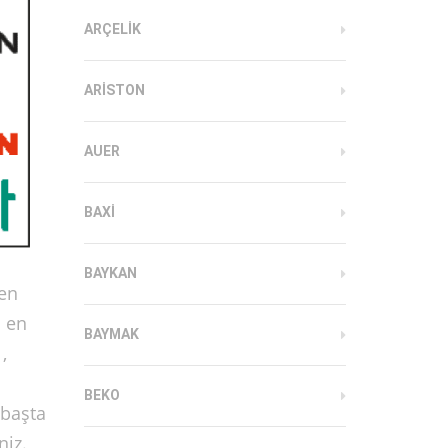
ARÇELIK
ARISTON
AUER
BAXI
BAYKAN
en
a en
BAYMAK
,
BEKO
 başta
niz.