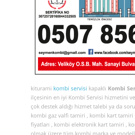
kiturami
kombi servisi
kapaklı
Kombi Ser
ilçesinin en iyi Kombi Servisi hizmetini
çok destek aldığı hizmet talebi ya da soru
kombi gaz valfi tamiri , kombi kart tamiri 
fiyatları , kombi elektronik kart tamiri , 
olmak üzere tüm kombi marka ve modelleri