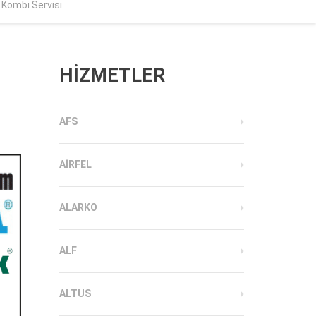
 Kombi Servisi
HİZMETLER
AFS
AIRFEL
ALARKO
ALF
ALTUS