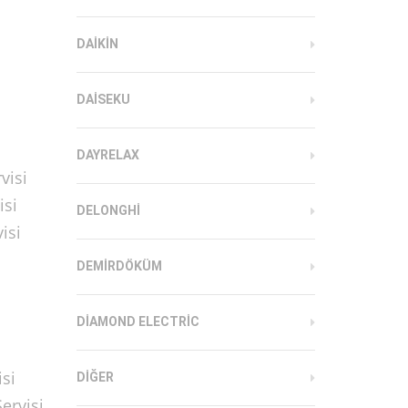
DAIKIN
DAISEKU
DAYRELAX
visi
isi
DELONGHI
isi
DEMIRDÖKÜM
DIAMOND ELECTRIC
si
DIĞER
ervisi