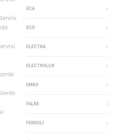
ECA
Servisi
mbi
ECO
ervisi
ELECTRA
ELECTROLUX
 Kombi
EMKO
 Kombi
FALKE
si
FERROLI